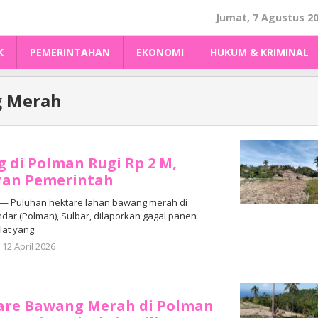
Jumat, 7 Agustus 2
K
PEMERINTAHAN
EKONOMI
HUKUM & KRIMINAL
 Merah
 di Polman Rugi Rp 2 M,
ran Pemerintah
— Puluhan hektare lahan bawang merah di
ar (Polman), Sulbar, dilaporkan gagal panen
lat yang
oleh
12 April 2026
Adhe
Junaedi
Sholat
are Bawang Merah di Polman