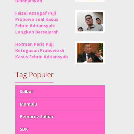
Dinonjobkan
Faizal Assegaf Puji
Prabowo soal Kasus
Febrie Adriansyah:
Langkah Bersejarah
Hotman Paris Puji
Ketegasan Prabowo di
Kasus Febrie Adriansyah
Tag Populer
Sulbar
Mamuju
Pemprov Sulbar
SDK