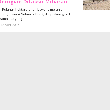
Kerugian Ditaksir Miliaran
– Puluhan hektare lahan bawang merah di
ar (Polman), Sulawesi Barat, dilaporkan gagal
hama ulat yang
oleh
12 April 2026
Adhe
Junaedi
Sholat