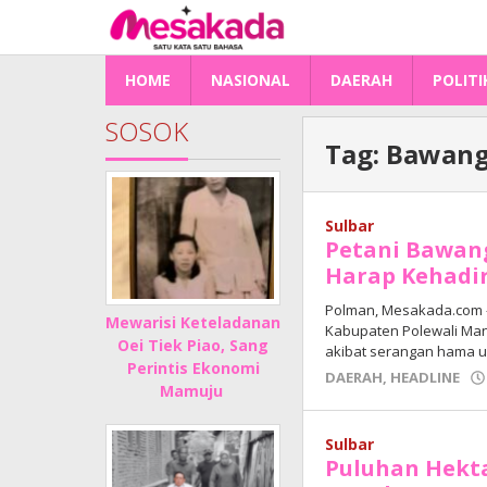
Lewati
ke
konten
HOME
NASIONAL
DAERAH
POLITI
SOSOK
Tag:
Bawang
Sulbar
Petani Bawang
Harap Kehadi
Polman, Mesakada.com 
Mewarisi Keteladanan
Kabupaten Polewali Mand
Oei Tiek Piao, Sang
akibat serangan hama u
Perintis Ekonomi
DAERAH
,
HEADLINE
Mamuju
Sulbar
Puluhan Hekt