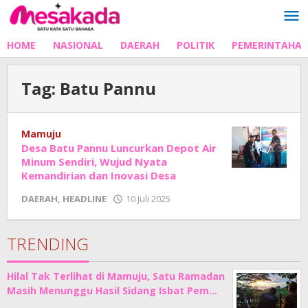
Lewati
ke
konten
HOME
NASIONAL
DAERAH
POLITIK
PEMERINTAHA
Tag:
Batu Pannu
Mamuju
Desa Batu Pannu Luncurkan Depot Air
Minum Sendiri, Wujud Nyata
Kemandirian dan Inovasi Desa
oleh
DAERAH
,
HEADLINE
10 Juli 2025
Adhe
Junaedi
Sholat
TRENDING
Hilal Tak Terlihat di Mamuju, Satu Ramadan
Masih Menunggu Hasil Sidang Isbat Pem…