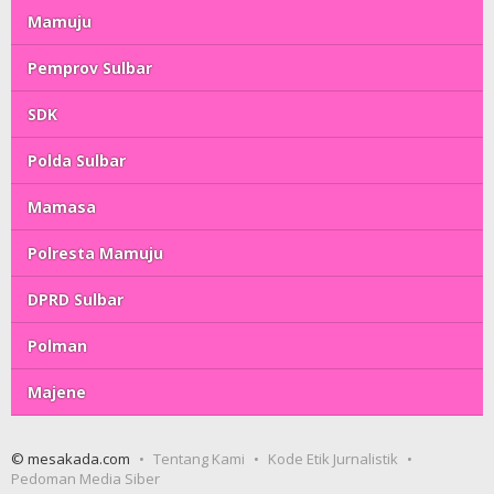
Mamuju
Pemprov Sulbar
SDK
Polda Sulbar
Mamasa
Polresta Mamuju
DPRD Sulbar
Polman
Majene
© mesakada.com
Tentang Kami
Kode Etik Jurnalistik
Pedoman Media Siber