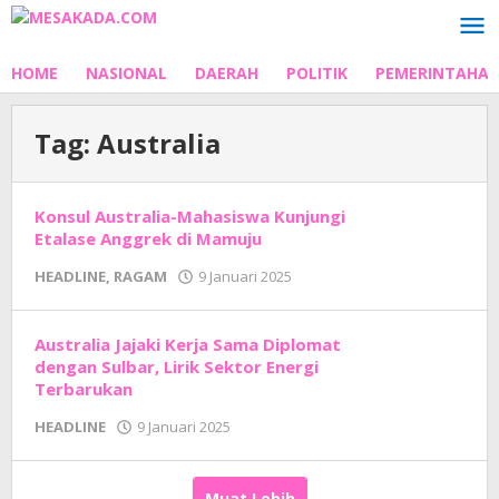
Lewati
ke
konten
HOME
NASIONAL
DAERAH
POLITIK
PEMERINTAHA
Tag:
Australia
Konsul Australia-Mahasiswa Kunjungi
Etalase Anggrek di Mamuju
oleh
HEADLINE
,
RAGAM
9 Januari 2025
Adhe
Junaedi
Sholat
Australia Jajaki Kerja Sama Diplomat
dengan Sulbar, Lirik Sektor Energi
Terbarukan
oleh
HEADLINE
9 Januari 2025
Adhe
Junaedi
Sholat
Muat Lebih