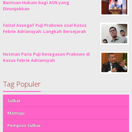
Bantuan Hukum bagi ASN yang
Dinonjobkan
Faizal Assegaf Puji Prabowo soal Kasus
Febrie Adriansyah: Langkah Bersejarah
Hotman Paris Puji Ketegasan Prabowo di
Kasus Febrie Adriansyah
Tag Populer
Sulbar
Mamuju
Pemprov Sulbar