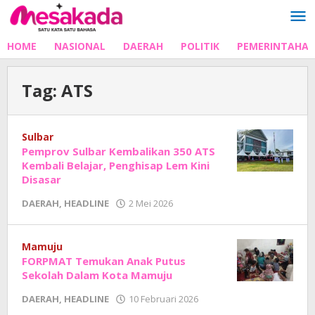
Lewati
ke
konten
HOME
NASIONAL
DAERAH
POLITIK
PEMERINTAHA
Tag:
ATS
Sulbar
Pemprov Sulbar Kembalikan 350 ATS
Kembali Belajar, Penghisap Lem Kini
Disasar
oleh
DAERAH
,
HEADLINE
2 Mei 2026
Adhe
Junaedi
Sholat
Mamuju
FORPMAT Temukan Anak Putus
Sekolah Dalam Kota Mamuju
oleh
DAERAH
,
HEADLINE
10 Februari 2026
Adhe