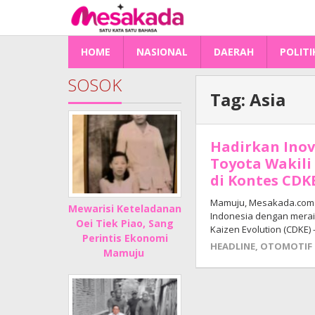
Lewati
ke
konten
HOME
NASIONAL
DAERAH
POLITI
SOSOK
Tag:
Asia
Hadirkan Inov
Toyota Wakil
di Kontes CDKE
Mamuju, Mesakada.com 
Mewarisi Keteladanan
Indonesia dengan mera
Oei Tiek Piao, Sang
Kaizen Evolution (CDKE) –
Perintis Ekonomi
HEADLINE
,
OTOMOTIF
Mamuju