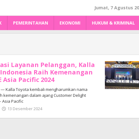
Jumat, 7 Agustus 2
K
PEMERINTAHAN
EKONOMI
HUKUM & KRIMINAL
asi Layanan Pelanggan, Kalla
i Indonesia Raih Kemenangan
 Asia Pacific 2024
— Kalla Toyota kembali mengharumkan nama
ih kemenangan dalam ajang Customer Delight
 Asia Pacific
oleh
13 Desember 2024
Adhe
Junaedi
Sholat