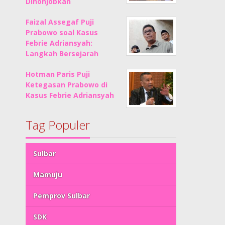
Dinonjobkan
Faizal Assegaf Puji
Prabowo soal Kasus
Febrie Adriansyah:
Langkah Bersejarah
Hotman Paris Puji
Ketegasan Prabowo di
Kasus Febrie Adriansyah
Tag Populer
Sulbar
Mamuju
Pemprov Sulbar
SDK