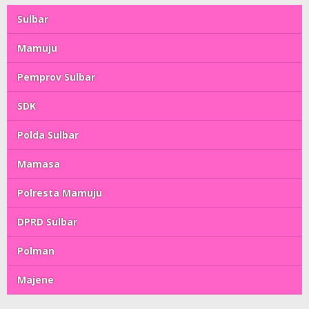
Sulbar
Mamuju
Pemprov Sulbar
SDK
Polda Sulbar
Mamasa
Polresta Mamuju
DPRD Sulbar
Polman
Majene