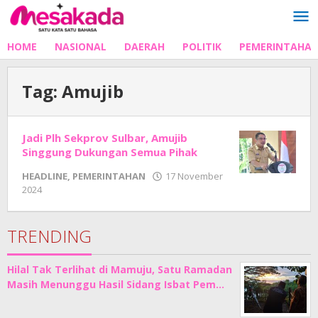
Lewati
ke
konten
HOME
NASIONAL
DAERAH
POLITIK
PEMERINTAHA
Tag:
Amujib
Jadi Plh Sekprov Sulbar, Amujib
Singgung Dukungan Semua Pihak
HEADLINE
,
PEMERINTAHAN
17 November
oleh
2024
Adhe
Junaedi
Sholat
TRENDING
Hilal Tak Terlihat di Mamuju, Satu Ramadan
Masih Menunggu Hasil Sidang Isbat Pem…