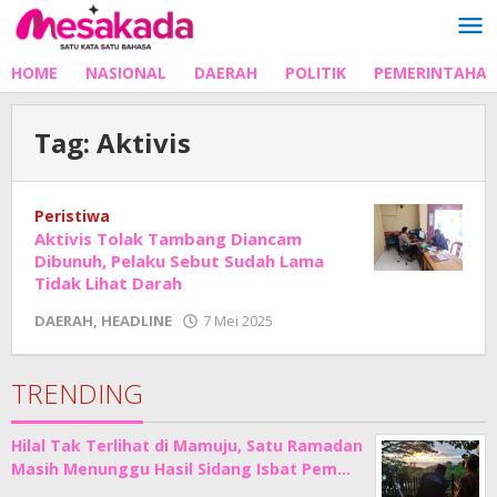
Lewati
ke
konten
HOME
NASIONAL
DAERAH
POLITIK
PEMERINTAHA
Tag:
Aktivis
Peristiwa
Aktivis Tolak Tambang Diancam
Dibunuh, Pelaku Sebut Sudah Lama
Tidak Lihat Darah
oleh
DAERAH
,
HEADLINE
7 Mei 2025
Adhe
Junaedi
Sholat
TRENDING
Hilal Tak Terlihat di Mamuju, Satu Ramadan
Masih Menunggu Hasil Sidang Isbat Pem…