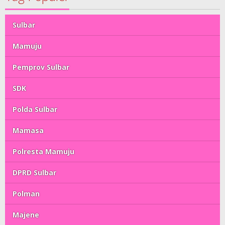
Sulbar
Mamuju
Pemprov Sulbar
SDK
Polda Sulbar
Mamasa
Polresta Mamuju
DPRD Sulbar
Polman
Majene