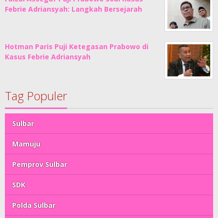
Febrie Adriansyah: Langkah Bersejarah
Hotman Paris Puji Ketegasan Prabowo di
Kasus Febrie Adriansyah
Tag Populer
Sulbar
Mamuju
Pemprov Sulbar
SDK
Polda Sulbar