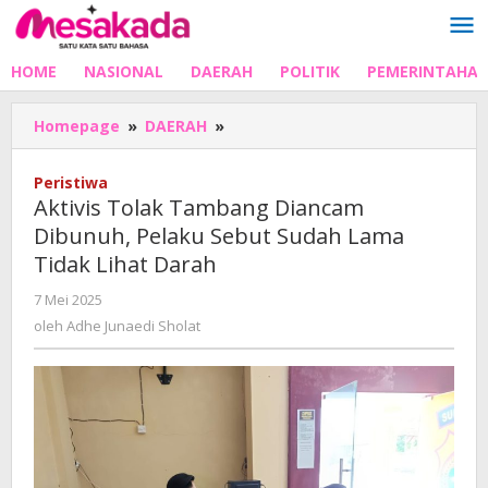
Lewati
ke
konten
HOME
NASIONAL
DAERAH
POLITIK
PEMERINTAHA
Aktivis
Homepage
»
DAERAH
»
Tolak
Tambang
Peristiwa
Diancam
Aktivis Tolak Tambang Diancam
Dibunuh,
Dibunuh, Pelaku Sebut Sudah Lama
Pelaku
Tidak Lihat Darah
Sebut
Sudah
oleh
7 Mei 2025
Lama
Adhe
oleh
Adhe Junaedi Sholat
Tidak
Junaedi
Lihat
Sholat
Darah