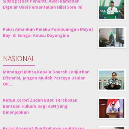
Sidang Isbat Penentu Awal Ramadan
Digelar Usai Pemantauan Hilal Sore Ini
Polisi Amankan Pelaku Pembuangan Mayat
Bayi di Sungai Anusu Dayangina
NASIONAL
Mendagri Minta Kepala Daerah Lanjutkan
Efisiensi, Jangan Mudah Percaya Usulan
OP…
Ketua Korpri Zudan Buat Terobosan
Bantuan Hukum bagi ASN yang
Dinonjobkan
Faizal Assegaf Puji Prabowo soal Kasus