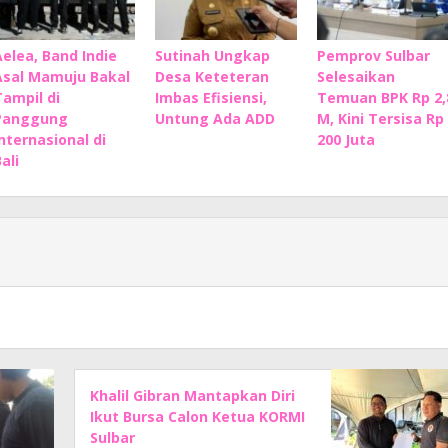
Aelea, Band Indie
Sutinah Ungkap
Pemprov Sulbar
Asal Mamuju Bakal
Desa Keteteran
Selesaikan
Tampil di
Imbas Efisiensi,
Temuan BPK Rp 2,
Panggung
Untung Ada ADD
M, Kini Tersisa Rp
Internasional di
200 Juta
ali
Khalil Gibran Mantapkan Diri
Ikut Bursa Calon Ketua KORMI
Sulbar