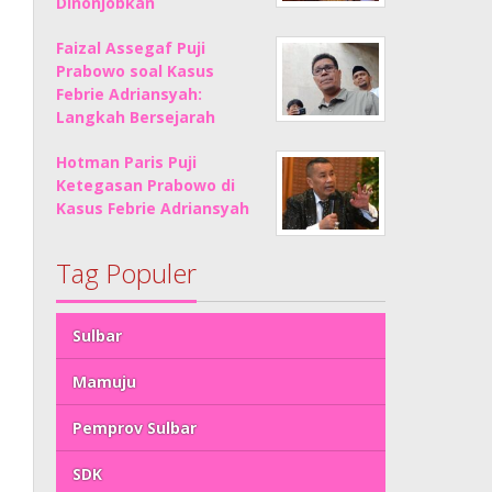
Dinonjobkan
Faizal Assegaf Puji
Prabowo soal Kasus
Febrie Adriansyah:
Langkah Bersejarah
Hotman Paris Puji
Ketegasan Prabowo di
Kasus Febrie Adriansyah
Tag Populer
Sulbar
Mamuju
Pemprov Sulbar
SDK