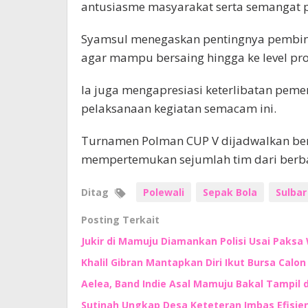
antusiasme masyarakat serta semangat 
Syamsul menegaskan pentingnya pembina
agar mampu bersaing hingga ke level pro
Ia juga mengapresiasi keterlibatan pem
pelaksanaan kegiatan semacam ini.
Turnamen Polman CUP V dijadwalkan ber
mempertemukan sejumlah tim dari berbag
Ditag
Polewali
Sepak Bola
Sulbar
Posting Terkait
Jukir di Mamuju Diamankan Polisi Usai Paksa 
Khalil Gibran Mantapkan Diri Ikut Bursa Calo
Aelea, Band Indie Asal Mamuju Bakal Tampil d
Sutinah Ungkap Desa Keteteran Imbas Efisie