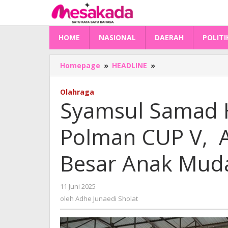
Lewati
ke
konten
HOME
NASIONAL
DAERAH
POLITI
Syamsul
Homepage
»
HEADLINE
»
Samad
Hadiri
Olahraga
Pembukaan
Syamsul Samad 
Polman
CUP
Polman CUP V, A
V,
Ajang
Melihat
Besar Anak Mud
Potensi
Besar
Anak
oleh
11 Juni 2025
Muda
Adhe
oleh
Adhe Junaedi Sholat
Junaedi
Sholat