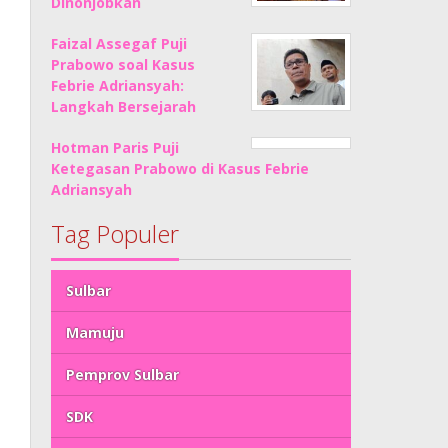
Dinonjobkan
Faizal Assegaf Puji
Prabowo soal Kasus
Febrie Adriansyah:
Langkah Bersejarah
Hotman Paris Puji
Ketegasan Prabowo di Kasus Febrie
Adriansyah
Tag Populer
Sulbar
Mamuju
Pemprov Sulbar
SDK