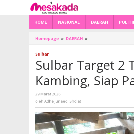
Lewati
ke
konten
HOME
NASIONAL
DAERAH
POLITI
Sulbar
Homepage
»
DAERAH
»
Target
2
Sulbar
Tahun
Sulbar Target 2 
Surplus
Kambing,
Kambing, Siap P
Siap
Pasok
Kebutuhan
oleh
29 Maret 2026
Kaltim
Adhe
oleh
Adhe Junaedi Sholat
Junaedi
Sholat