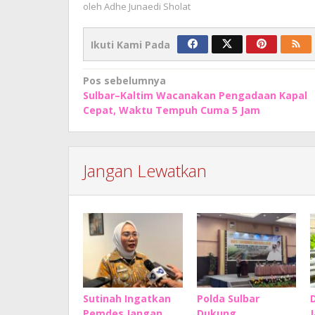
oleh
Adhe Junaedi Sholat
Ikuti Kami Pada
Navigasi
Pos sebelumnya
Sulbar–Kaltim Wacanakan Pengadaan Kapal
pos
Cepat, Waktu Tempuh Cuma 5 Jam
Jangan Lewatkan
Sutinah Ingatkan
Polda Sulbar
Pemdes Jangan
Dukung