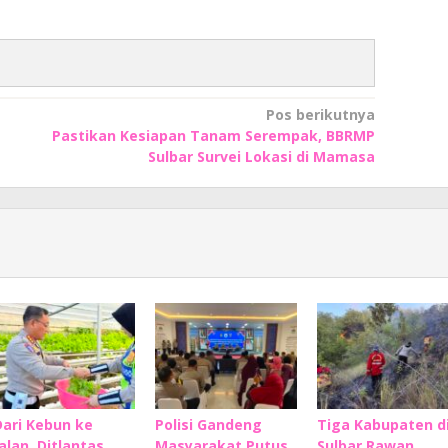
Pos berikutnya
Pastikan Kesiapan Tanam Serempak, BBRMP
Sulbar Survei Lokasi di Mamasa
Dari Kebun ke
Polisi Gandeng
Tiga Kabupaten d
Jalan, Ditlantas
Masyarakat Putus
Sulbar Rawan