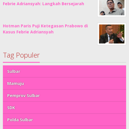
Febrie Adriansyah: Langkah Bersejarah
Hotman Paris Puji Ketegasan Prabowo di
Kasus Febrie Adriansyah
Tag Populer
Sulbar
Mamuju
Pemprov Sulbar
SDK
Polda Sulbar