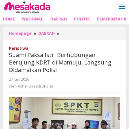
Lewati
ke
konten
HOME
NASIONAL
DAERAH
POLITIK
PEMERINTAHA
Suami
Homepage
»
DAERAH
»
Paksa
Istri
Peristiwa
Berhubungan
Suami Paksa Istri Berhubungan
Berujung
Berujung KDRT di Mamuju, Langsung
KDRT
Didamaikan Polisi
di
Mamuju,
oleh
27 Juni 2026
Langsung
Adhe
oleh
Adhe Junaedi Sholat
Didamaikan
Junaedi
Polisi
Sholat