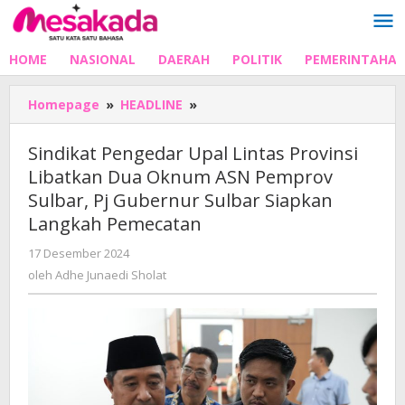
Lewati
ke
konten
HOME
NASIONAL
DAERAH
POLITIK
PEMERINTAHA
Sindikat
Homepage
»
HEADLINE
»
Pengedar
Upal
Sindikat Pengedar Upal Lintas Provinsi
Lintas
Libatkan Dua Oknum ASN Pemprov
Provinsi
Sulbar, Pj Gubernur Sulbar Siapkan
Libatkan
Dua
Langkah Pemecatan
Oknum
oleh
17 Desember 2024
ASN
Adhe
Pemprov
oleh
Adhe Junaedi Sholat
Junaedi
Sulbar,
Sholat
Pj
Gubernur
Sulbar
Siapkan
Langkah