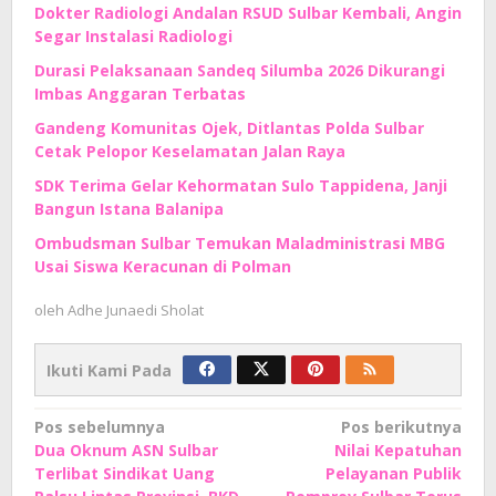
Dokter Radiologi Andalan RSUD Sulbar Kembali, Angin
Segar Instalasi Radiologi
Durasi Pelaksanaan Sandeq Silumba 2026 Dikurangi
Imbas Anggaran Terbatas
Gandeng Komunitas Ojek, Ditlantas Polda Sulbar
Cetak Pelopor Keselamatan Jalan Raya
SDK Terima Gelar Kehormatan Sulo Tappidena, Janji
Bangun Istana Balanipa
Ombudsman Sulbar Temukan Maladministrasi MBG
Usai Siswa Keracunan di Polman
oleh
Adhe Junaedi Sholat
Ikuti Kami Pada
Navigasi
Pos sebelumnya
Pos berikutnya
Dua Oknum ASN Sulbar
Nilai Kepatuhan
pos
Terlibat Sindikat Uang
Pelayanan Publik