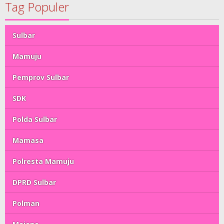
Tag Populer
Sulbar
Mamuju
Pemprov Sulbar
SDK
Polda Sulbar
Mamasa
Polresta Mamuju
DPRD Sulbar
Polman