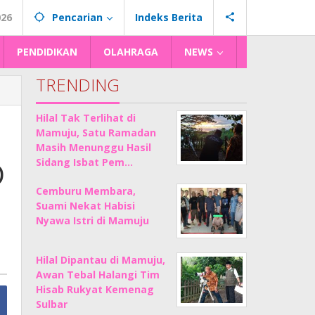
026
Pencarian
Indeks Berita
PENDIDIKAN
OLAHRAGA
NEWS
TRENDING
Hilal Tak Terlihat di
Mamuju, Satu Ramadan
Masih Menunggu Hasil
D
Sidang Isbat Pem…
Cemburu Membara,
Suami Nekat Habisi
Nyawa Istri di Mamuju
Hilal Dipantau di Mamuju,
Awan Tebal Halangi Tim
Hisab Rukyat Kemenag
Sulbar