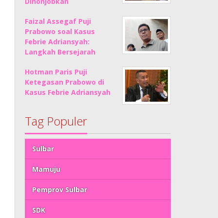
Dinonjobkan
Faizal Assegaf Puji
Prabowo soal Kasus
Febrie Adriansyah:
Langkah Bersejarah
Hotman Paris Puji
Ketegasan Prabowo di
Kasus Febrie Adriansyah
Tag Populer
Sulbar
Mamuju
Pemprov Sulbar
SDK