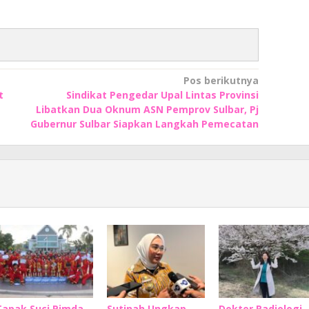
Pos berikutnya
t
Sindikat Pengedar Upal Lintas Provinsi
Libatkan Dua Oknum ASN Pemprov Sulbar, Pj
Gubernur Sulbar Siapkan Langkah Pemecatan
Tapak Suci Pimda
Sutinah Ungkap
Dokter Radiologi