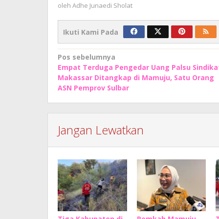
oleh
Adhe Junaedi Sholat
Ikuti Kami Pada
Navigasi
Pos sebelumnya
Empat Terduga Pengedar Uang Palsu Sindika
pos
Makassar Ditangkap di Mamuju, Satu Orang
ASN Pemprov Sulbar
Jangan Lewatkan
Tiga Kabupaten di
Pemkab Mamuju