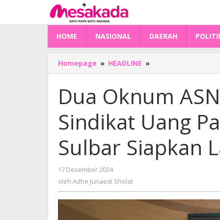
Lewati
ke
konten
HOME
NASIONAL
DAERAH
POLITI
Dua
Homepage
»
HEADLINE
»
Oknum
ASN
Dua Oknum ASN S
Sulbar
Terlibat
Sindikat Uang Pa
Sindikat
Uang
Palsu
Sulbar Siapkan 
Lintas
Provinsi,
BKD
oleh
17 Desember 2024
Sulbar
Adhe
oleh
Adhe Junaedi Sholat
Siapkan
Junaedi
Sholat
Langkah
Penindakan