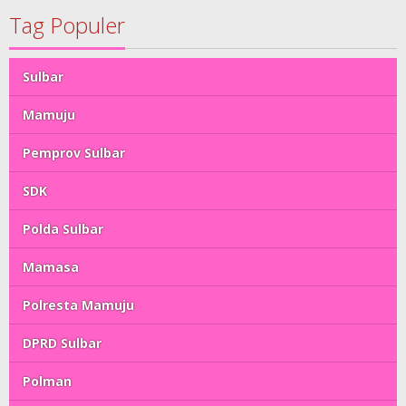
Tag Populer
Sulbar
Mamuju
Pemprov Sulbar
SDK
Polda Sulbar
Mamasa
Polresta Mamuju
DPRD Sulbar
Polman