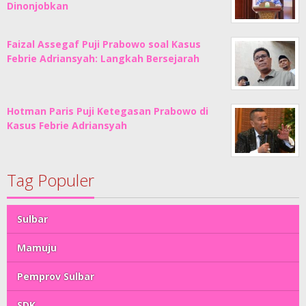
Dinonjobkan
Faizal Assegaf Puji Prabowo soal Kasus
Febrie Adriansyah: Langkah Bersejarah
Hotman Paris Puji Ketegasan Prabowo di
Kasus Febrie Adriansyah
Tag Populer
Sulbar
Mamuju
Pemprov Sulbar
SDK