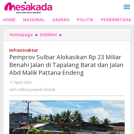
Lewati
ke
konten
HOME
NASIONAL
DAERAH
POLITIK
PEMERINTAHA
Pemprov
Homepage
»
DAERAH
»
Sulbar
Alokasikan
Infrastruktur
Rp
Pemprov Sulbar Alokasikan Rp 23 Miliar
23
Benahi Jalan di Tapalang Barat dan Jalan
Miliar
Abd Malik Pattana Endeng
Benahi
Jalan
oleh
17 April 2025
di
Adhe
oleh
Adhe Junaedi Sholat
Tapalang
Junaedi
Barat
Sholat
dan
Jalan
Abd
Malik
Pattana