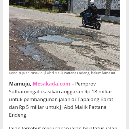
Endeng
Kondisi jalan rusak di Jl Abd Malik Pattana Endeng, belum lama ini.
Mamuju,
Mesakada.com
– Pemprov
Sulbamengalokasikan anggaran Rp 18 miliar
untuk pembangunan jalan di Tapalang Barat
dan Rp 5 miliar untuk Jl Abd Malik Pattana
Endeng.
Jalan tersebut merupakan jalan berstatus jalan