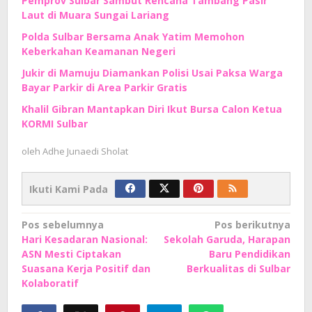
Pemprov Sulbar Sambut Rencana Tambang Pasir
Laut di Muara Sungai Lariang
Polda Sulbar Bersama Anak Yatim Memohon
Keberkahan Keamanan Negeri
Jukir di Mamuju Diamankan Polisi Usai Paksa Warga
Bayar Parkir di Area Parkir Gratis
Khalil Gibran Mantapkan Diri Ikut Bursa Calon Ketua
KORMI Sulbar
oleh
Adhe Junaedi Sholat
Ikuti Kami Pada
Navigasi
Pos sebelumnya
Pos berikutnya
Hari Kesadaran Nasional:
Sekolah Garuda, Harapan
pos
ASN Mesti Ciptakan
Baru Pendidikan
Suasana Kerja Positif dan
Berkualitas di Sulbar
Kolaboratif