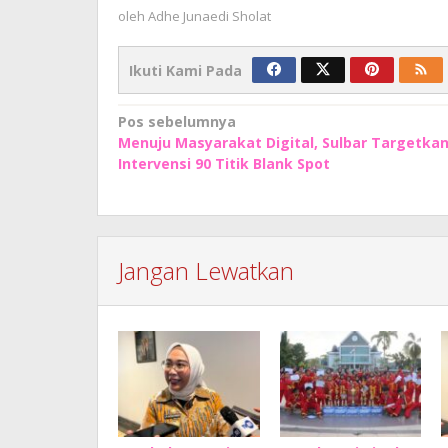
oleh
Adhe Junaedi Sholat
Ikuti Kami Pada
Navigasi
Pos sebelumnya
Menuju Masyarakat Digital, Sulbar Targetka
pos
Intervensi 90 Titik Blank Spot
Jangan Lewatkan