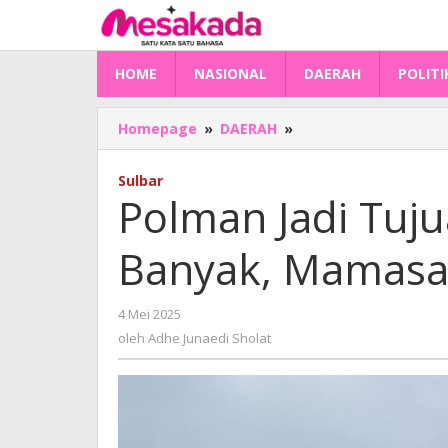
Lewati
ke
konten
HOME
NASIONAL
DAERAH
POLITI
Polman
Homepage
»
DAERAH
»
Jadi
Tujuan
Sulbar
Orang
Polman Jadi Tuju
Sulbar
Paling
Banyak, Mamasa 
Banyak,
Mamasa
Paling
oleh
4 Mei 2025
Sedikit
Adhe
oleh
Adhe Junaedi Sholat
Junaedi
Sholat