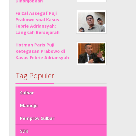
Dinonjobkan
Faizal Assegaf Puji
Prabowo soal Kasus
Febrie Adriansyah:
Langkah Bersejarah
Hotman Paris Puji
Ketegasan Prabowo di
Kasus Febrie Adriansyah
Tag Populer
Sulbar
Mamuju
Pemprov Sulbar
SDK