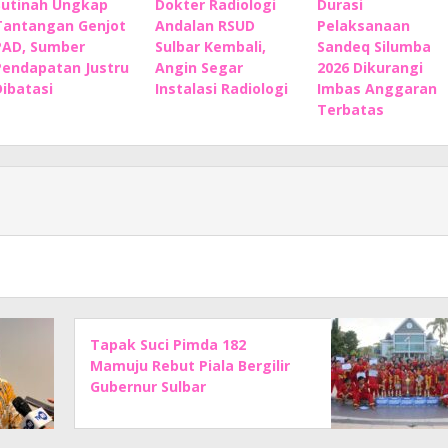
Sutinah Ungkap
Dokter Radiologi
Durasi
Tantangan Genjot
Andalan RSUD
Pelaksanaan
PAD, Sumber
Sulbar Kembali,
Sandeq Silumba
Pendapatan Justru
Angin Segar
2026 Dikurangi
Dibatasi
Instalasi Radiologi
Imbas Anggaran
Terbatas
Tapak Suci Pimda 182
Mamuju Rebut Piala Bergilir
Gubernur Sulbar
Championship 2026