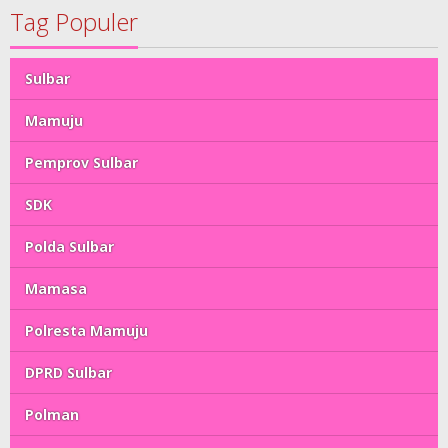
Tag Populer
Sulbar
Mamuju
Pemprov Sulbar
SDK
Polda Sulbar
Mamasa
Polresta Mamuju
DPRD Sulbar
Polman