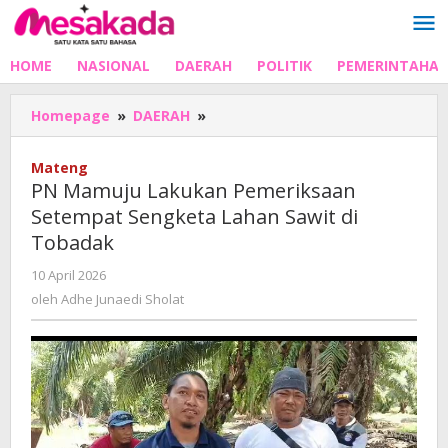
Lewati
ke
konten
HOME
NASIONAL
DAERAH
POLITIK
PEMERINTAHA
PN
Homepage
»
DAERAH
»
Mamuju
Lakukan
Mateng
Pemeriksaan
PN Mamuju Lakukan Pemeriksaan
Setempat
Setempat Sengketa Lahan Sawit di
Sengketa
Tobadak
Lahan
Sawit
oleh
10 April 2026
di
Adhe
oleh
Adhe Junaedi Sholat
Tobadak
Junaedi
Sholat