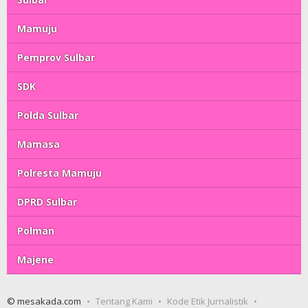
Mamuju
Pemprov Sulbar
SDK
Polda Sulbar
Mamasa
Polresta Mamuju
DPRD Sulbar
Polman
Majene
© mesakada.com
Tentang Kami
Kode Etik Jurnalistik