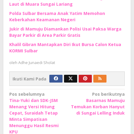
Laut di Muara Sungai Lariang
Polda Sulbar Bersama Anak Yatim Memohon
Keberkahan Keamanan Negeri
Jukir di Mamuju Diamankan Polisi Usai Paksa Warga
Bayar Parkir di Area Parkir Gratis
Khalil Gibran Mantapkan Diri Ikut Bursa Calon Ketua
KORMI Sulbar
oleh
Adhe Junaedi Sholat
Ikuti Kami Pada
Navigasi
Pos sebelumnya
Pos berikutnya
Tina-Yuki dan SDK-JSM
Basarnas Mamuju
pos
Menang Versi Hitung
Temukan Korban Hanyut
Cepat, Suraidah Tetap
di Sungai Lelling Induk
Minta Simpatisan
Menunggu Hasil Resmi
KPU