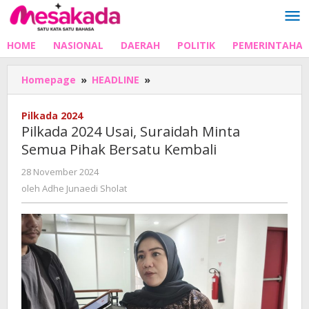
Lewati
ke
konten
HOME
NASIONAL
DAERAH
POLITIK
PEMERINTAHA
Pilkada
Homepage
»
HEADLINE
»
2024
Usai,
Pilkada 2024
Suraidah
Pilkada 2024 Usai, Suraidah Minta
Minta
Semua Pihak Bersatu Kembali
Semua
Pihak
oleh
28 November 2024
Bersatu
Adhe
oleh
Adhe Junaedi Sholat
Kembali
Junaedi
Sholat