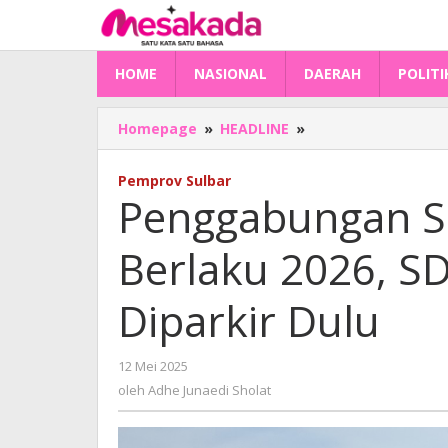
Lewati
ke
konten
HOME
NASIONAL
DAERAH
POLITI
Penggabungan
Homepage
»
HEADLINE
»
Sejumlah
OPD
Pemprov Sulbar
Ditarget
Penggabungan S
Berlaku
2026,
Berlaku 2026, SD
SDK:
Pejabat
Nilai
Diparkir Dulu
Dua
Diparkir
Dulu
oleh
12 Mei 2025
Adhe
oleh
Adhe Junaedi Sholat
Junaedi
Sholat