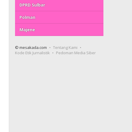
DPRD Sulbar
Polman
Majene
© mesakada.com
Tentang Kami
Kode Etik Jurnalistik
Pedoman Media Siber