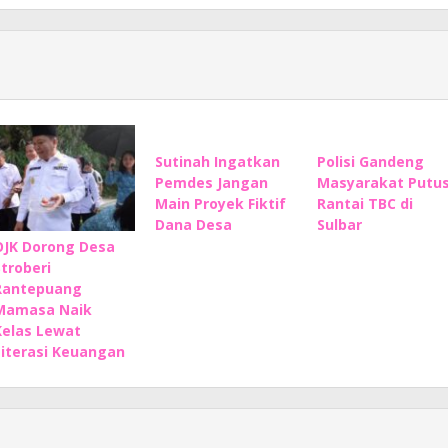
Sutinah Ingatkan
Polisi Gandeng
Pemdes Jangan
Masyarakat Putu
Main Proyek Fiktif
Rantai TBC di
Dana Desa
Sulbar
OJK Dorong Desa
Stroberi
Rantepuang
Mamasa Naik
Kelas Lewat
Literasi Keuangan