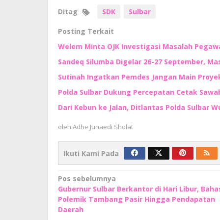
Ditag
SDK
Sulbar
Posting Terkait
Welem Minta OJK Investigasi Masalah Pegaw
Sandeq Silumba Digelar 26-27 September, Ma
Sutinah Ingatkan Pemdes Jangan Main Proyek
Polda Sulbar Dukung Percepatan Cetak Sawah
Dari Kebun ke Jalan, Ditlantas Polda Sulbar
oleh
Adhe Junaedi Sholat
Ikuti Kami Pada
Navigasi
Pos sebelumnya
Gubernur Sulbar Berkantor di Hari Libur, Baha
pos
Polemik Tambang Pasir Hingga Pendapatan
Daerah