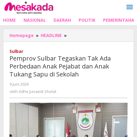
Lewati
ke
konten
HOME
NASIONAL
DAERAH
POLITIK
PEMERINTAHA
Pemprov
Homepage
»
HEADLINE
»
Sulbar
Tegaskan
Sulbar
Tak
Pemprov Sulbar Tegaskan Tak Ada
Ada
Perbedaan Anak Pejabat dan Anak
Perbedaan
Tukang Sapu di Sekolah
Anak
Pejabat
oleh
9 Juni 2026
dan
Adhe
oleh
Adhe Junaedi Sholat
Anak
Junaedi
Tukang
Sholat
Sapu
di
Sekolah