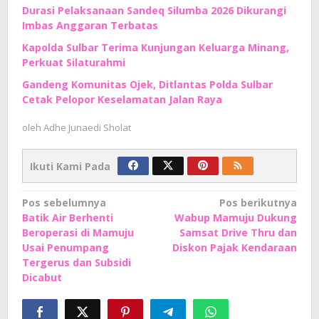
Durasi Pelaksanaan Sandeq Silumba 2026 Dikurangi
Imbas Anggaran Terbatas
Kapolda Sulbar Terima Kunjungan Keluarga Minang,
Perkuat Silaturahmi
Gandeng Komunitas Ojek, Ditlantas Polda Sulbar
Cetak Pelopor Keselamatan Jalan Raya
oleh
Adhe Junaedi Sholat
Ikuti Kami Pada
Navigasi
Pos sebelumnya
Pos berikutnya
Batik Air Berhenti
Wabup Mamuju Dukung
pos
Beroperasi di Mamuju
Samsat Drive Thru dan
Usai Penumpang
Diskon Pajak Kendaraan
Tergerus dan Subsidi
Dicabut