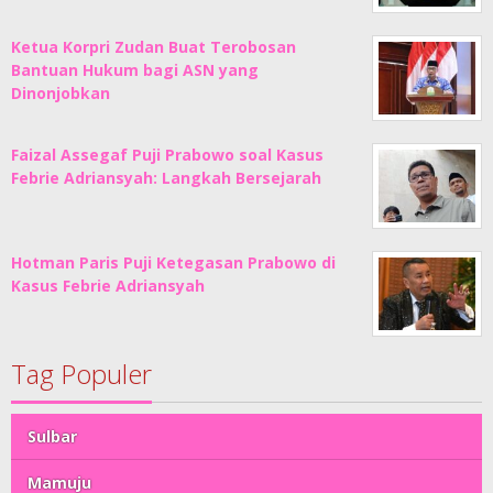
Ketua Korpri Zudan Buat Terobosan
Bantuan Hukum bagi ASN yang
Dinonjobkan
Faizal Assegaf Puji Prabowo soal Kasus
Febrie Adriansyah: Langkah Bersejarah
Hotman Paris Puji Ketegasan Prabowo di
Kasus Febrie Adriansyah
Tag Populer
Sulbar
Mamuju