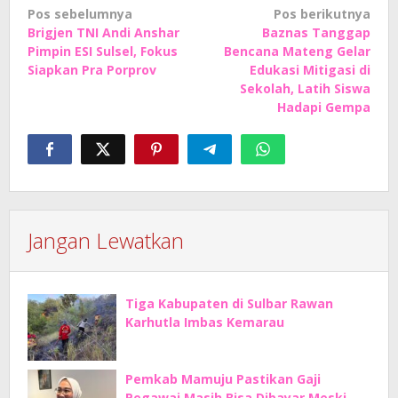
Navigasi
Pos sebelumnya
Pos berikutnya
Brigjen TNI Andi Anshar
Baznas Tanggap
pos
Pimpin ESI Sulsel, Fokus
Bencana Mateng Gelar
Siapkan Pra Porprov
Edukasi Mitigasi di
Sekolah, Latih Siswa
Hadapi Gempa
Jangan Lewatkan
Tiga Kabupaten di Sulbar Rawan
Karhutla Imbas Kemarau
Pemkab Mamuju Pastikan Gaji
Pegawai Masih Bisa Dibayar Meski