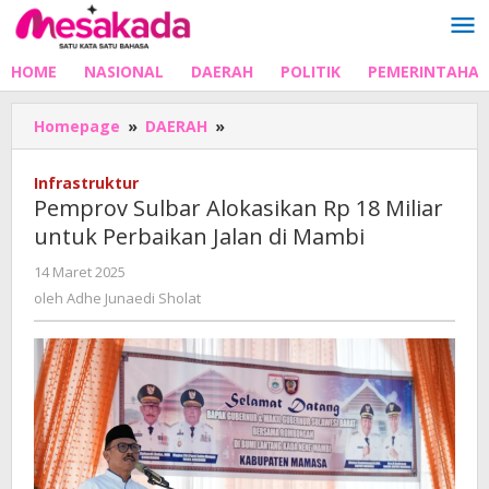
Lewati
ke
konten
HOME
NASIONAL
DAERAH
POLITIK
PEMERINTAHA
Pemprov
Homepage
»
DAERAH
»
Sulbar
Alokasikan
Infrastruktur
Rp
Pemprov Sulbar Alokasikan Rp 18 Miliar
18
untuk Perbaikan Jalan di Mambi
Miliar
untuk
oleh
14 Maret 2025
Perbaikan
Adhe
oleh
Adhe Junaedi Sholat
Jalan
Junaedi
di
Sholat
Mambi