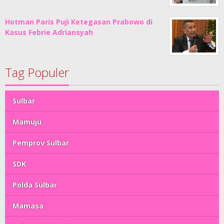
Hotman Paris Puji Ketegasan Prabowo di
Kasus Febrie Adriansyah
Tag Populer
Sulbar
Mamuju
Pemprov Sulbar
SDK
Polda Sulbar
Mamasa