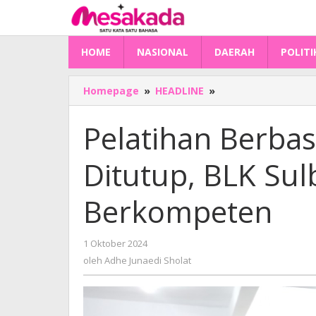
Lewati
ke
konten
HOME
NASIONAL
DAERAH
POLITI
Pelatihan
Homepage
»
HEADLINE
»
Berbasis
Kompetensi
Pelatihan Berba
2024
Ditutup,
Ditutup, BLK Sul
BLK
Sulbar
Cetak
Berkompeten
355
Alumni
Berkompeten
oleh
1 Oktober 2024
Adhe
oleh
Adhe Junaedi Sholat
Junaedi
Sholat