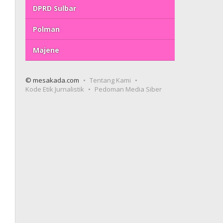
DPRD Sulbar
Polman
Majene
© mesakada.com
Tentang Kami
Kode Etik Jurnalistik
Pedoman Media Siber