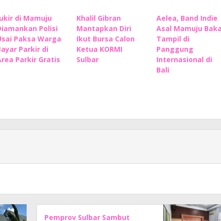
Jukir di Mamuju
Khalil Gibran
Aelea, Band Indie
Diamankan Polisi
Mantapkan Diri
Asal Mamuju Baka
Usai Paksa Warga
Ikut Bursa Calon
Tampil di
Bayar Parkir di
Ketua KORMI
Panggung
Area Parkir Gratis
Sulbar
Internasional di
Bali
Pemprov Sulbar Sambut