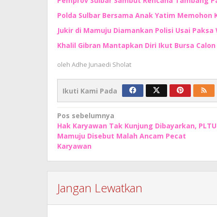
Pemprov Sulbar Sambut Rencana Tambang Pas
Polda Sulbar Bersama Anak Yatim Memohon
Jukir di Mamuju Diamankan Polisi Usai Paksa 
Khalil Gibran Mantapkan Diri Ikut Bursa Calo
oleh
Adhe Junaedi Sholat
Ikuti Kami Pada
Navigasi
Pos sebelumnya
Hak Karyawan Tak Kunjung Dibayarkan, PLTU
pos
Mamuju Disebut Malah Ancam Pecat
Karyawan
Jangan Lewatkan