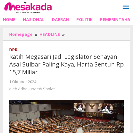
Lewati
ke
konten
HOME
NASIONAL
DAERAH
POLITIK
PEMERINTAHA
Ratih
Homepage
»
HEADLINE
»
Megasari
Jadi
DPR
Legislator
Ratih Megasari Jadi Legislator Senayan
Senayan
Asal Sulbar Paling Kaya, Harta Sentuh Rp
Asal
15,7 Miliar
Sulbar
Paling
oleh
1 Oktober 2024
Kaya,
Adhe
oleh
Adhe Junaedi Sholat
Harta
Junaedi
Sentuh
Sholat
Rp
15,7
Miliar