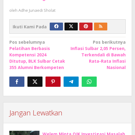
oleh
Adhe Junaedi Sholat
Ikuti Kami Pada
Navigasi
Pos sebelumnya
Pos berikutnya
Pelatihan Berbasis
Inflasi Sulbar 2,05 Persen,
pos
Kompetensi 2024
Terkendali di Bawah
Ditutup, BLK Sulbar Cetak
Rata-Rata Inflasi
355 Alumni Berkompeten
Nasional
Jangan Lewatkan
Welem Minta OJK Investigasi Masalah