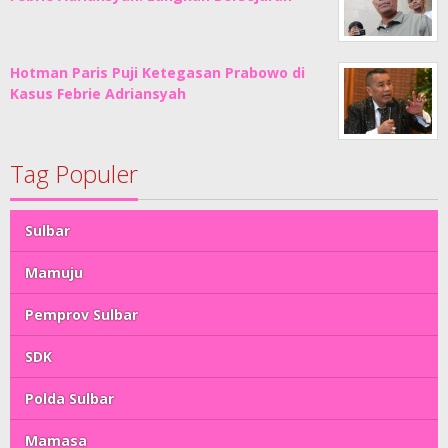
Hotman Paris Puji Ketegasan Prabowo di
Kasus Febrie Adriansyah
Tag Populer
Sulbar
Mamuju
Pemprov Sulbar
SDK
Polda Sulbar
Mamasa