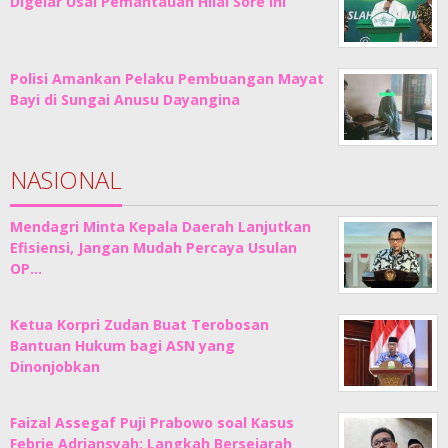
Digelar Usai Pemantauan Hilal Sore Ini
Polisi Amankan Pelaku Pembuangan Mayat
Bayi di Sungai Anusu Dayangina
NASIONAL
Mendagri Minta Kepala Daerah Lanjutkan
Efisiensi, Jangan Mudah Percaya Usulan
OP…
Ketua Korpri Zudan Buat Terobosan
Bantuan Hukum bagi ASN yang
Dinonjobkan
Faizal Assegaf Puji Prabowo soal Kasus
Febrie Adriansyah: Langkah Bersejarah