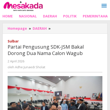
Lewati
ke
konten
HOME
NASIONAL
DAERAH
POLITIK
PEMERINTAHA
Partai
Homepage
»
DAERAH
»
Pengusung
SDK-
Sulbar
JSM
Partai Pengusung SDK-JSM Bakal
Bakal
Dorong Dua Nama Calon Wagub
Dorong
Dua
oleh
2 April 2026
Nama
Adhe
oleh
Adhe Junaedi Sholat
Calon
Junaedi
Wagub
Sholat