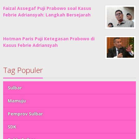
Faizal Assegaf Puji Prabowo soal Kasus
Febrie Adriansyah: Langkah Bersejarah
Hotman Paris Puji Ketegasan Prabowo di
Kasus Febrie Adriansyah
Tag Populer
Sulbar
Mamuju
Pemprov Sulbar
SDK