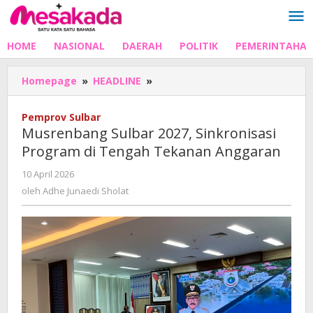
Lewati
ke
konten
HOME
NASIONAL
DAERAH
POLITIK
PEMERINTAHA
Musrenbang
Homepage
»
HEADLINE
»
Sulbar
2027,
Pemprov Sulbar
Sinkronisasi
Musrenbang Sulbar 2027, Sinkronisasi
Program
Program di Tengah Tekanan Anggaran
di
Tengah
oleh
10 April 2026
Tekanan
Adhe
oleh
Adhe Junaedi Sholat
Anggaran
Junaedi
Sholat