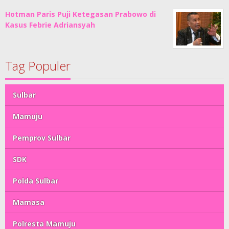
Hotman Paris Puji Ketegasan Prabowo di
Kasus Febrie Adriansyah
Tag Populer
Sulbar
Mamuju
Pemprov Sulbar
SDK
Polda Sulbar
Mamasa
Polresta Mamuju