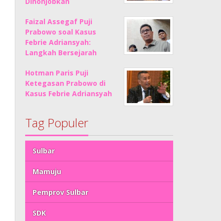
Dinonjobkan
Faizal Assegaf Puji
Prabowo soal Kasus
Febrie Adriansyah:
Langkah Bersejarah
Hotman Paris Puji
Ketegasan Prabowo di
Kasus Febrie Adriansyah
Tag Populer
Sulbar
Mamuju
Pemprov Sulbar
SDK