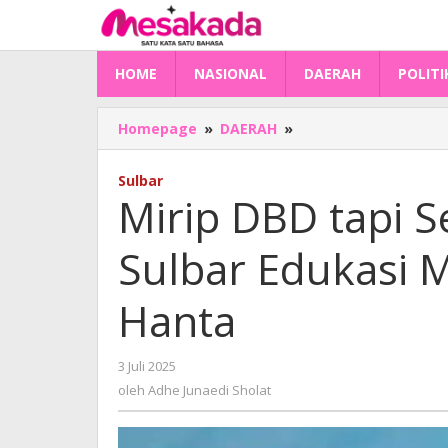
Lewati
ke
konten
HOME
NASIONAL
DAERAH
POLITI
Mirip
Homepage
»
DAERAH
»
DBD
tapi
Sulbar
Serang
Mirip DBD tapi S
Ginjal:
Dinkes
Sulbar Edukasi M
Sulbar
Edukasi
Masyarakat
Hanta
Soal
Virus
Hanta
oleh
3 Juli 2025
Adhe
oleh
Adhe Junaedi Sholat
Junaedi
Sholat