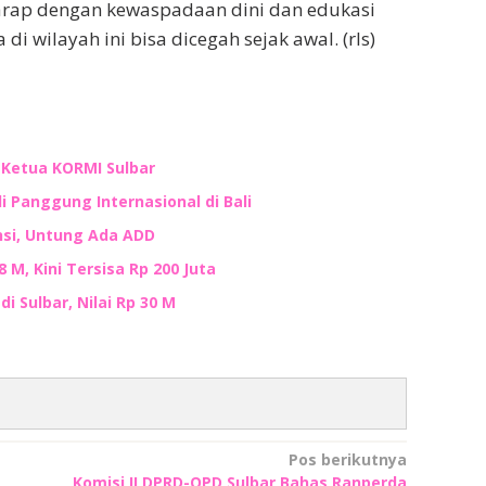
harap dengan kewaspadaan dini dan edukasi
di wilayah ini bisa dicegah sejak awal. (rls)
n Ketua KORMI Sulbar
i Panggung Internasional di Bali
nsi, Untung Ada ADD
M, Kini Tersisa Rp 200 Juta
i Sulbar, Nilai Rp 30 M
Pos berikutnya
Komisi II DPRD-OPD Sulbar Bahas Ranperda