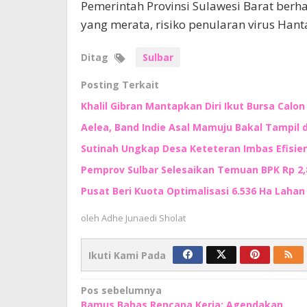
Pemerintah Provinsi Sulawesi Barat ber
yang merata, risiko penularan virus Hanta 
Ditag
Sulbar
Posting Terkait
Khalil Gibran Mantapkan Diri Ikut Bursa Calo
Aelea, Band Indie Asal Mamuju Bakal Tampil d
Sutinah Ungkap Desa Keteteran Imbas Efisie
Pemprov Sulbar Selesaikan Temuan BPK Rp 2,8 
Pusat Beri Kuota Optimalisasi 6.536 Ha Lahan d
oleh
Adhe Junaedi Sholat
Ikuti Kami Pada
Navigasi
Pos sebelumnya
Bamus Bahas Rencana Kerja: Agendakan