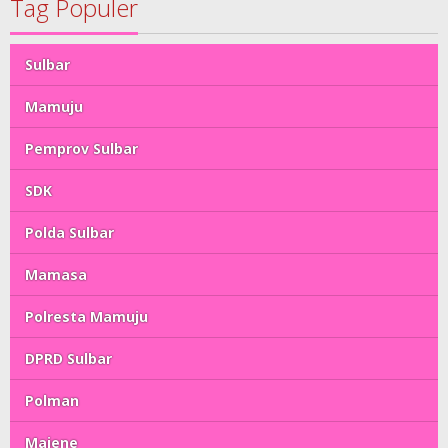
Tag Populer
Sulbar
Mamuju
Pemprov Sulbar
SDK
Polda Sulbar
Mamasa
Polresta Mamuju
DPRD Sulbar
Polman
Majene