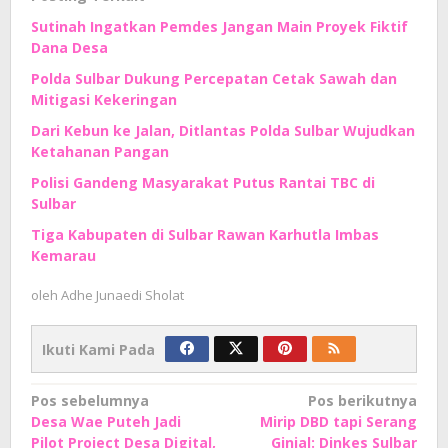
Sutinah Ingatkan Pemdes Jangan Main Proyek Fiktif
Dana Desa
Polda Sulbar Dukung Percepatan Cetak Sawah dan
Mitigasi Kekeringan
Dari Kebun ke Jalan, Ditlantas Polda Sulbar Wujudkan
Ketahanan Pangan
Polisi Gandeng Masyarakat Putus Rantai TBC di
Sulbar
Tiga Kabupaten di Sulbar Rawan Karhutla Imbas
Kemarau
oleh
Adhe Junaedi Sholat
Ikuti Kami Pada
Navigasi
Pos sebelumnya
Pos berikutnya
Desa Wae Puteh Jadi
Mirip DBD tapi Serang
pos
Pilot Project Desa Digital,
Ginjal: Dinkes Sulbar