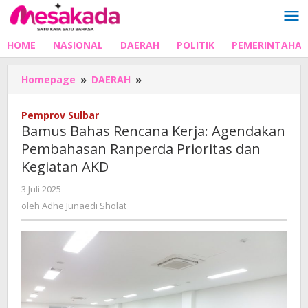
Lewati
ke
konten
HOME
NASIONAL
DAERAH
POLITIK
PEMERINTAHA
Bamus
Homepage
»
DAERAH
»
Bahas
Rencana
Pemprov Sulbar
Kerja:
Bamus Bahas Rencana Kerja: Agendakan
Agendakan
Pembahasan Ranperda Prioritas dan
Pembahasan
Kegiatan AKD
Ranperda
Prioritas
oleh
3 Juli 2025
dan
Adhe
oleh
Adhe Junaedi Sholat
Kegiatan
Junaedi
AKD
Sholat