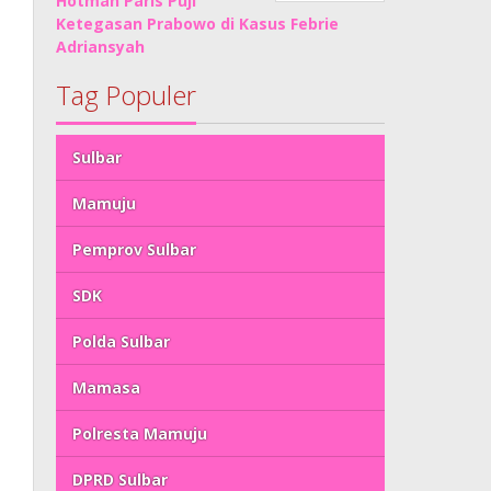
Hotman Paris Puji
Ketegasan Prabowo di Kasus Febrie
Adriansyah
Tag Populer
Sulbar
Mamuju
Pemprov Sulbar
SDK
Polda Sulbar
Mamasa
Polresta Mamuju
DPRD Sulbar