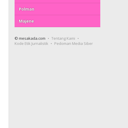
Polman
Majene
© mesakada.com
Tentang Kami
Kode Etik Jurnalistik
Pedoman Media Siber