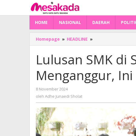
Lewati
ke
konten
HOME
NASIONAL
DAERAH
POLITI
Lulusan
Homepage
»
HEADLINE
»
SMK
di
Lulusan SMK di 
Sulbar
Banyak
Menganggur, Ini 
Menganggur,
Ini
Faktornya!
oleh
8 November 2024
Adhe
oleh
Adhe Junaedi Sholat
Junaedi
Sholat