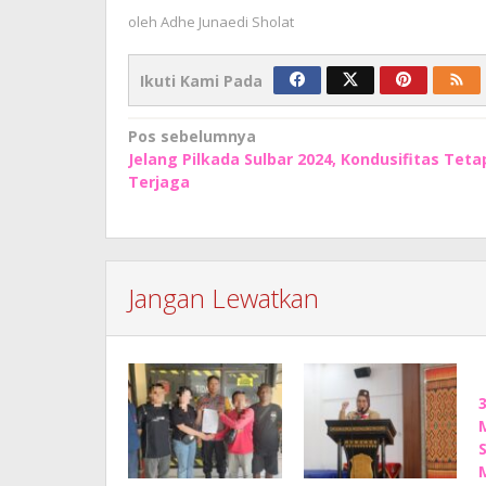
oleh
Adhe Junaedi Sholat
Ikuti Kami Pada
Navigasi
Pos sebelumnya
Jelang Pilkada Sulbar 2024, Kondusifitas Teta
pos
Terjaga
Jangan Lewatkan