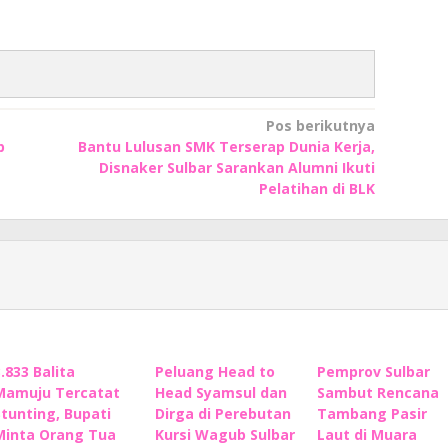
Pos berikutnya
p
Bantu Lulusan SMK Terserap Dunia Kerja,
Disnaker Sulbar Sarankan Alumni Ikuti
Pelatihan di BLK
3.833 Balita
Peluang Head to
Pemprov Sulbar
Mamuju Tercatat
Head Syamsul dan
Sambut Rencana
Stunting, Bupati
Dirga di Perebutan
Tambang Pasir
Minta Orang Tua
Kursi Wagub Sulbar
Laut di Muara