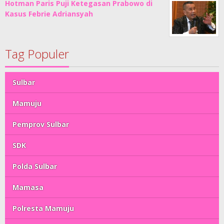
Hotman Paris Puji Ketegasan Prabowo di
Kasus Febrie Adriansyah
Tag Populer
Sulbar
Mamuju
Pemprov Sulbar
SDK
Polda Sulbar
Mamasa
Polresta Mamuju