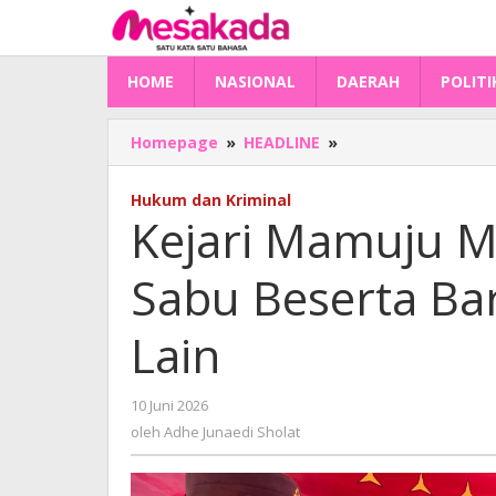
Lewati
ke
konten
HOME
NASIONAL
DAERAH
POLITI
Kejari
Homepage
»
HEADLINE
»
Mamuju
Musnahkan
Hukum dan Kriminal
362
Kejari Mamuju 
Gram
Sabu
Sabu Beserta Ba
Beserta
Barang
Bukti
Lain
104
Perkara
Lain
oleh
10 Juni 2026
Adhe
oleh
Adhe Junaedi Sholat
Junaedi
Sholat