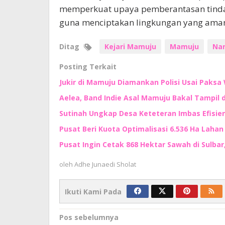
memperkuat upaya pemberantasan tindak
guna menciptakan lingkungan yang aman 
Ditag
Kejari Mamuju
Mamuju
Nar
Posting Terkait
Jukir di Mamuju Diamankan Polisi Usai Paksa 
Aelea, Band Indie Asal Mamuju Bakal Tampil d
Sutinah Ungkap Desa Keteteran Imbas Efisie
Pusat Beri Kuota Optimalisasi 6.536 Ha Lahan d
Pusat Ingin Cetak 868 Hektar Sawah di Sulbar
oleh
Adhe Junaedi Sholat
Ikuti Kami Pada
Navigasi
Pos sebelumnya