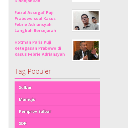
Dinonjobkan
Faizal Assegaf Puji
Prabowo soal Kasus
Febrie Adriansyah:
Langkah Bersejarah
Hotman Paris Puji
Ketegasan Prabowo di
Kasus Febrie Adriansyah
Tag Populer
Sulbar
Mamuju
Pemprov Sulbar
SDK