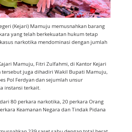
egeri (Kejari) Mamuju memusnahkan barang
kara yang telah berkekuatan hukum tetap
ut, kasus narkotika mendominasi dengan jumlah
ari Mamuju, Fitri Zulfahmi, di Kantor Kejari
tersebut juga dihadiri Wakil Bupati Mamuju,
es Pol Ferdyan dan sejumlah unsur
instansi terkait.
ari 80 perkara narkotika, 20 perkara Orang
 perkara Keamanan Negara dan Tindak Pidana
 musnahkan 239 saset sabu dengan total berat