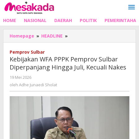
Lewati
ke
konten
HOME
NASIONAL
DAERAH
POLITIK
PEMERINTAHA
Kebijakan
Homepage
»
HEADLINE
»
WFA
PPPK
Pemprov Sulbar
Pemprov
Kebijakan WFA PPPK Pemprov Sulbar
Sulbar
Diperpanjang Hingga Juli, Kecuali Nakes
Diperpanjang
Hingga
oleh
19 Mei 2026
Juli,
Adhe
oleh
Adhe Junaedi Sholat
Kecuali
Junaedi
Nakes
Sholat