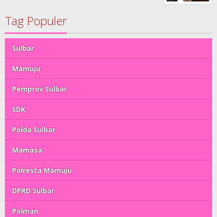
Tag Populer
Sulbar
Mamuju
Pemprov Sulbar
SDK
Polda Sulbar
Mamasa
Polresta Mamuju
DPRD Sulbar
Polman