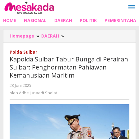
Lewati
ke
konten
HOME
NASIONAL
DAERAH
POLITIK
PEMERINTAHA
Kapolda
Homepage
»
DAERAH
»
Sulbar
Tabur
Polda Sulbar
Bunga
Kapolda Sulbar Tabur Bunga di Perairan
di
Sulbar: Penghormatan Pahlawan
Perairan
Kemanusiaan Maritim
Sulbar:
Penghormatan
oleh
23 Juni 2025
Pahlawan
Adhe
oleh
Adhe Junaedi Sholat
Kemanusiaan
Junaedi
Maritim
Sholat