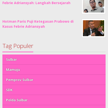
Febrie Adriansyah: Langkah Bersejarah
Hotman Paris Puji Ketegasan Prabowo di
Kasus Febrie Adriansyah
Tag Populer
Sulbar
Mamuju
Pemprov Sulbar
SDK
Polda Sulbar