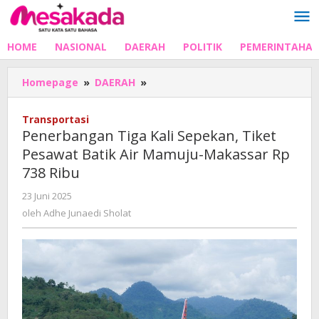
Lewati
ke
konten
HOME
NASIONAL
DAERAH
POLITIK
PEMERINTAHA
Penerbangan
Homepage
»
DAERAH
»
Tiga
Kali
Transportasi
Sepekan,
Penerbangan Tiga Kali Sepekan, Tiket
Tiket
Pesawat Batik Air Mamuju-Makassar Rp
Pesawat
738 Ribu
Batik
Air
oleh
23 Juni 2025
Mamuju-
Adhe
oleh
Adhe Junaedi Sholat
Makassar
Junaedi
Rp
Sholat
738
Ribu