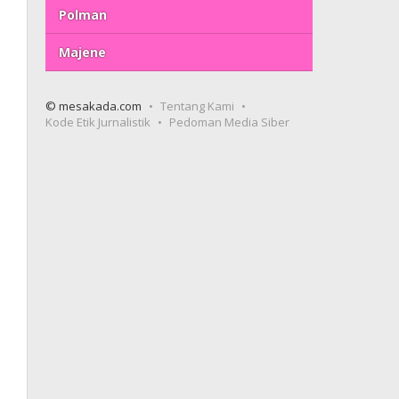
Polman
Majene
© mesakada.com
Tentang Kami
Kode Etik Jurnalistik
Pedoman Media Siber