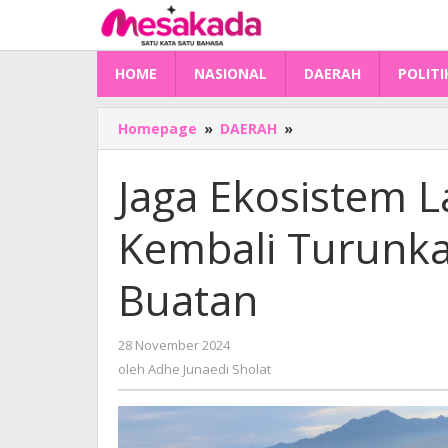
Lewati
ke
konten
HOME
NASIONAL
DAERAH
POLITI
Jaga
Homepage
»
DAERAH
»
Ekosistem
Laut,
Jaga Ekosistem 
Lanal
Mamuju
Kembali Turunk
Kembali
Turunkan
Terumbu
Buatan
Karang
Buatan
oleh
28 November 2024
Adhe
oleh
Adhe Junaedi Sholat
Junaedi
Sholat