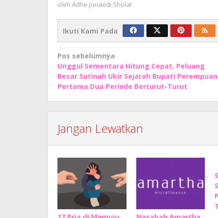
oleh
Adhe Junaedi Sholat
Ikuti Kami Pada
Navigasi
Pos sebelumnya
Unggul Sementara Hitung Cepat, Peluang
pos
Besar Sutinah Ukir Sejarah Bupati Perempuan
Pertama Dua Periode Berturut-Turut
Jangan Lewatkan
17 Pria di Mamuju
Nasabah Amartha