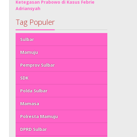
Ketegasan Prabowo di Kasus Febrie
Adriansyah
Tag Populer
Sulbar
Mamuju
Pemprov Sulbar
SDK
Polda Sulbar
Mamasa
Polresta Mamuju
DPRD Sulbar