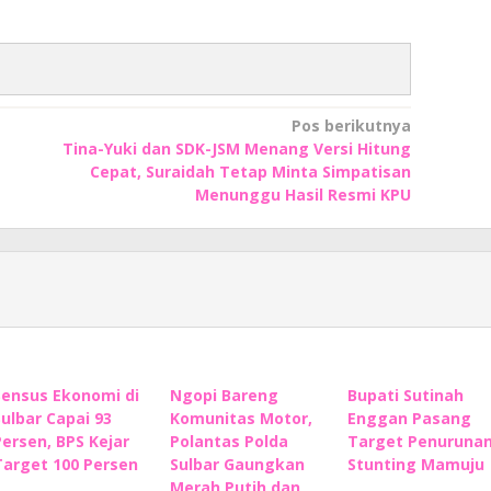
Pos berikutnya
Tina-Yuki dan SDK-JSM Menang Versi Hitung
Cepat, Suraidah Tetap Minta Simpatisan
Menunggu Hasil Resmi KPU
Sensus Ekonomi di
Ngopi Bareng
Bupati Sutinah
Sulbar Capai 93
Komunitas Motor,
Enggan Pasang
Persen, BPS Kejar
Polantas Polda
Target Penuruna
Target 100 Persen
Sulbar Gaungkan
Stunting Mamuju
Merah Putih dan