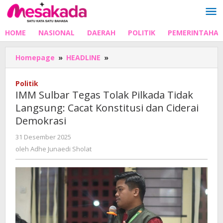
Lewati
ke
konten
HOME
NASIONAL
DAERAH
POLITIK
PEMERINTAHA
‎IMM
Homepage
»
HEADLINE
»
Sulbar
Tegas
Politik
Tolak
‎IMM Sulbar Tegas Tolak Pilkada Tidak
Pilkada
Langsung: Cacat Konstitusi dan Ciderai
Tidak
Demokrasi
Langsung:
Cacat
oleh
31 Desember 2025
Konstitusi
Adhe
oleh
Adhe Junaedi Sholat
dan
Junaedi
Ciderai
Sholat
Demokrasi