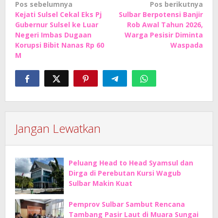
Navigasi
Pos sebelumnya
Pos berikutnya
Kejati Sulsel Cekal Eks Pj
Sulbar Berpotensi Banjir
pos
Gubernur Sulsel ke Luar
Rob Awal Tahun 2026,
Negeri Imbas Dugaan
Warga Pesisir Diminta
Korupsi Bibit Nanas Rp 60
Waspada
M
Jangan Lewatkan
Peluang Head to Head Syamsul dan
Dirga di Perebutan Kursi Wagub
Sulbar Makin Kuat
Pemprov Sulbar Sambut Rencana
Tambang Pasir Laut di Muara Sungai