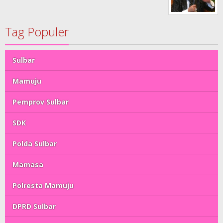
Tag Populer
Sulbar
Mamuju
Pemprov Sulbar
SDK
Polda Sulbar
Mamasa
Polresta Mamuju
DPRD Sulbar