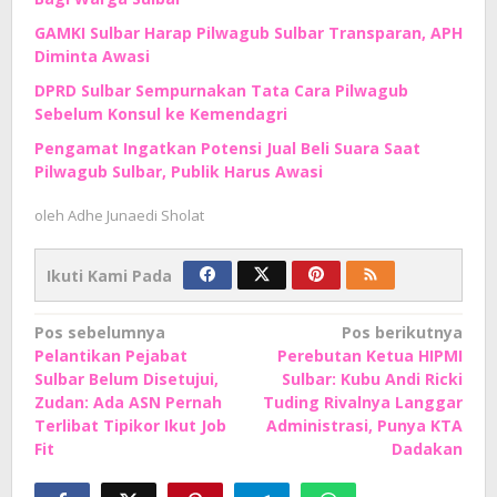
GAMKI Sulbar Harap Pilwagub Sulbar Transparan, APH
Diminta Awasi
DPRD Sulbar Sempurnakan Tata Cara Pilwagub
Sebelum Konsul ke Kemendagri
Pengamat Ingatkan Potensi Jual Beli Suara Saat
Pilwagub Sulbar, Publik Harus Awasi
oleh
Adhe Junaedi Sholat
Ikuti Kami Pada
Navigasi
Pos sebelumnya
Pos berikutnya
Pelantikan Pejabat
Perebutan Ketua HIPMI
pos
Sulbar Belum Disetujui,
Sulbar: Kubu Andi Ricki
Zudan: Ada ASN Pernah
Tuding Rivalnya Langgar
Terlibat Tipikor Ikut Job
Administrasi, Punya KTA
Fit
Dadakan