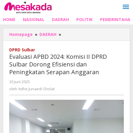
Lewati
ke
konten
HOME
NASIONAL
DAERAH
POLITIK
PEMERINTAHA
Evaluasi
Homepage
»
DAERAH
»
APBD
2024:
DPRD Sulbar
Komisi
Evaluasi APBD 2024: Komisi II DPRD
II
Sulbar Dorong Efisiensi dan
DPRD
Peningkatan Serapan Anggaran
Sulbar
Dorong
oleh
30 Juni 2025
Efisiensi
Adhe
oleh
Adhe Junaedi Sholat
dan
Junaedi
Peningkatan
Sholat
Serapan
Anggaran