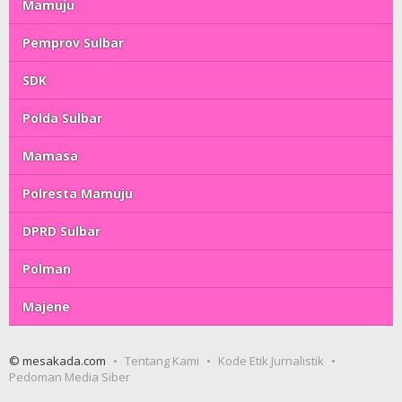
Mamuju
Pemprov Sulbar
SDK
Polda Sulbar
Mamasa
Polresta Mamuju
DPRD Sulbar
Polman
Majene
© mesakada.com
Tentang Kami
Kode Etik Jurnalistik
Pedoman Media Siber