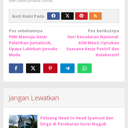
oleh
Adhe Junaedi Sholat
Ikuti Kami Pada
Navigasi
Pos sebelumnya
Pos berikutnya
PMII Mamuju Gelar
Hari Kesadaran Nasional:
pos
Pelatihan Jurnalistik,
ASN Mesti Ciptakan
Upaya Lahirkan Jurnalis
Suasana Kerja Positif dan
Muda
Kolaboratif
Jangan Lewatkan
Peluang Head to Head Syamsul dan
Dirga di Perebutan Kursi Wagub