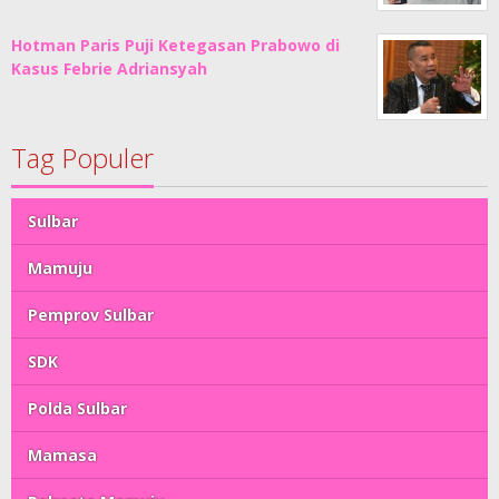
Hotman Paris Puji Ketegasan Prabowo di
Kasus Febrie Adriansyah
Tag Populer
Sulbar
Mamuju
Pemprov Sulbar
SDK
Polda Sulbar
Mamasa