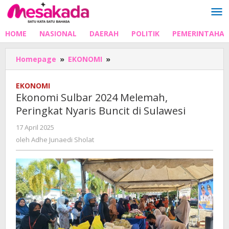
Lewati
ke
konten
HOME
NASIONAL
DAERAH
POLITIK
PEMERINTAHA
Ekonomi
Homepage
»
EKONOMI
»
Sulbar
2024
EKONOMI
Melemah,
Ekonomi Sulbar 2024 Melemah,
Peringkat
Peringkat Nyaris Buncit di Sulawesi
Nyaris
Buncit
oleh
17 April 2025
di
Adhe
oleh
Adhe Junaedi Sholat
Sulawesi
Junaedi
Sholat