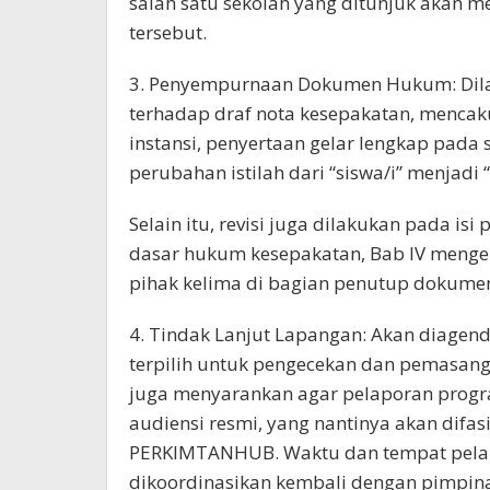
salah satu sekolah yang ditunjuk akan me
tersebut.
3. Penyempurnaan Dokumen Hukum: Dila
terhadap draf nota kesepakatan, menca
instansi, penyertaan gelar lengkap pada 
perubahan istilah dari “siswa/i” menjadi
Selain itu, revisi juga dilakukan pada isi
dasar hukum kesepakatan, Bab IV mengen
pihak kelima di bagian penutup dokume
4. Tindak Lanjut Lapangan: Akan diagend
terpilih untuk pengecekan dan pemasangan
juga menyarankan agar pelaporan progr
audiensi resmi, yang nantinya akan difasi
PERKIMTANHUB. Waktu dan tempat pelak
dikoordinasikan kembali dengan pimpinan