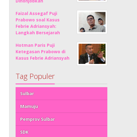
Dinonjobkan
Faizal Assegaf Puji
Prabowo soal Kasus
Febrie Adriansyah:
Langkah Bersejarah
Hotman Paris Puji
Ketegasan Prabowo di
Kasus Febrie Adriansyah
Tag Populer
Sulbar
Mamuju
Pemprov Sulbar
SDK