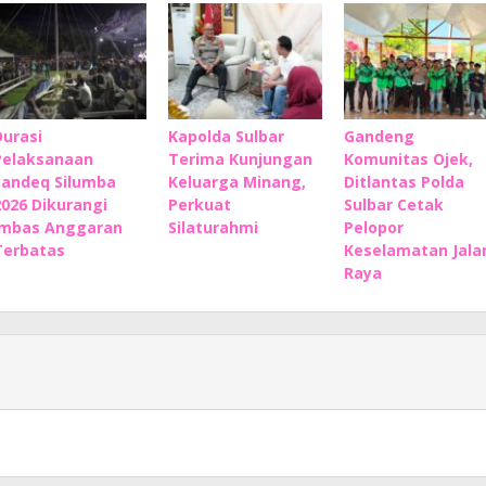
Durasi
Kapolda Sulbar
Gandeng
Pelaksanaan
Terima Kunjungan
Komunitas Ojek,
Sandeq Silumba
Keluarga Minang,
Ditlantas Polda
2026 Dikurangi
Perkuat
Sulbar Cetak
Imbas Anggaran
Silaturahmi
Pelopor
Terbatas
Keselamatan Jala
Raya