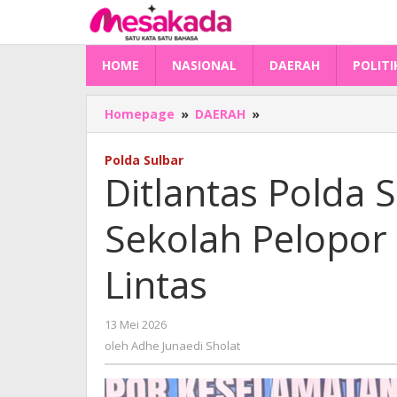
Lewati
ke
konten
HOME
NASIONAL
DAERAH
POLITI
Ditlantas
Homepage
»
DAERAH
»
Polda
Sulbar
Polda Sulbar
Bakal
Ditlantas Polda 
Bentuk
Sekolah
Sekolah Pelopor
Pelopor
Keselamatan
Berlalu
Lintas
Lintas
oleh
13 Mei 2026
Adhe
oleh
Adhe Junaedi Sholat
Junaedi
Sholat