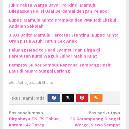
Jukir Paksa Warga Bayar Parkir di Mamuju
Dilepaskan Polisi Usai Berdamai dengan Pelapor
Bupati Mamuju Minta Pramuka dan PMR Jadi Ekskul
Andalan Sekolah
3.833 Balita Mamuju Tercatat Stunting, Bupati Minta
Orang Tua Asuh Turun Cek Anak
Peluang Head to Head Syamsul dan Dirga di
Perebutan Kursi Wagub Sulbar Makin Kuat
Pemprov Sulbar Sambut Rencana Tambang Pasir
Laut di Muara Sungai Lariang
oleh
Adhe Junaedi Sholat
Ikuti Kami Pada
Navigasi
Pos sebelumnya
Pos berikutnya
Dirgahayu TNI 79 Tahun,
SD Karampuang Disegel
pos
Korem 142 Tatag
Warga, Siswa Sempat