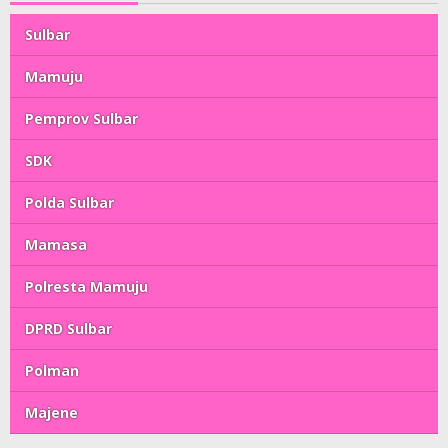
Sulbar
Mamuju
Pemprov Sulbar
SDK
Polda Sulbar
Mamasa
Polresta Mamuju
DPRD Sulbar
Polman
Majene