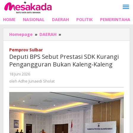
Lewati
ke
konten
HOME
NASIONAL
DAERAH
POLITIK
PEMERINTAHA
Deputi
Homepage
»
DAERAH
»
BPS
Sebut
Pemprov Sulbar
Prestasi
Deputi BPS Sebut Prestasi SDK Kurangi
SDK
Pengangguran Bukan Kaleng-Kaleng
Kurangi
Pengangguran
oleh
18 Juni 2026
Bukan
Adhe
oleh
Adhe Junaedi Sholat
Kaleng-
Junaedi
Kaleng
Sholat