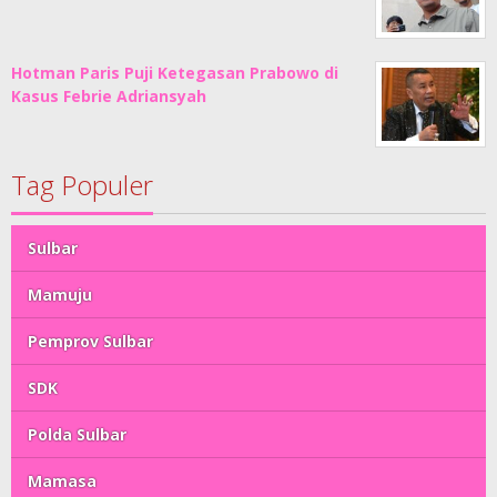
Hotman Paris Puji Ketegasan Prabowo di
Kasus Febrie Adriansyah
Tag Populer
Sulbar
Mamuju
Pemprov Sulbar
SDK
Polda Sulbar
Mamasa