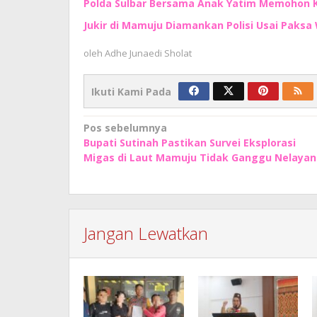
Polda Sulbar Bersama Anak Yatim Memohon
Jukir di Mamuju Diamankan Polisi Usai Paksa 
oleh
Adhe Junaedi Sholat
Ikuti Kami Pada
Navigasi
Pos sebelumnya
Bupati Sutinah Pastikan Survei Eksplorasi
pos
Migas di Laut Mamuju Tidak Ganggu Nelayan
Jangan Lewatkan