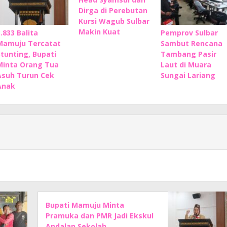
Dirga di Perebutan
Kursi Wagub Sulbar
Makin Kuat
3.833 Balita
Pemprov Sulbar
Mamuju Tercatat
Sambut Rencana
Stunting, Bupati
Tambang Pasir
Minta Orang Tua
Laut di Muara
Asuh Turun Cek
Sungai Lariang
Anak
Bupati Mamuju Minta
Pramuka dan PMR Jadi Ekskul
Andalan Sekolah