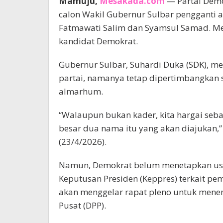
Mamuju,
Mesakada.com
— Partai Dem
calon Wakil Gubernur Sulbar pengganti
Fatmawati Salim dan Syamsul Samad. Mer
kandidat Demokrat.
Gubernur Sulbar, Suhardi Duka (SDK), m
partai, namanya tetap dipertimbangkan
almarhum.
“Walaupun bukan kader, kita hargai seb
besar dua nama itu yang akan diajukan,”
(23/4/2026).
Namun, Demokrat belum menetapkan us
Keputusan Presiden (Keppres) terkait pemb
akan menggelar rapat pleno untuk men
Pusat (DPP).