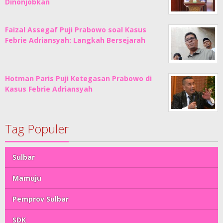
Dinonjobkan
Faizal Assegaf Puji Prabowo soal Kasus
Febrie Adriansyah: Langkah Bersejarah
Hotman Paris Puji Ketegasan Prabowo di
Kasus Febrie Adriansyah
Tag Populer
Sulbar
Mamuju
Pemprov Sulbar
SDK