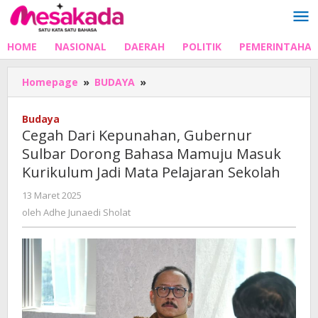
Lewati
ke
konten
HOME
NASIONAL
DAERAH
POLITIK
PEMERINTAHA
Cegah
Homepage
»
BUDAYA
»
Dari
Kepunahan,
Budaya
Gubernur
Cegah Dari Kepunahan, Gubernur
Sulbar
Sulbar Dorong Bahasa Mamuju Masuk
Dorong
Kurikulum Jadi Mata Pelajaran Sekolah
Bahasa
Mamuju
oleh
13 Maret 2025
Masuk
Adhe
oleh
Adhe Junaedi Sholat
Kurikulum
Junaedi
Jadi
Sholat
Mata
Pelajaran
Sekolah