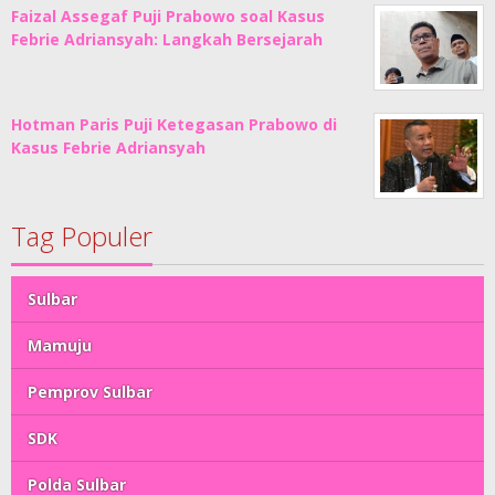
Faizal Assegaf Puji Prabowo soal Kasus
Febrie Adriansyah: Langkah Bersejarah
Hotman Paris Puji Ketegasan Prabowo di
Kasus Febrie Adriansyah
Tag Populer
Sulbar
Mamuju
Pemprov Sulbar
SDK
Polda Sulbar