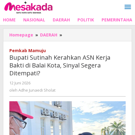
Lewati
ke
konten
HOME
NASIONAL
DAERAH
POLITIK
PEMERINTAHA
Bupati
Homepage
»
DAERAH
»
Sutinah
Kerahkan
Pemkab Mamuju
ASN
Bupati Sutinah Kerahkan ASN Kerja
Kerja
Bakti di Balai Kota, Sinyal Segera
Bakti
Ditempati?
di
Balai
oleh
12 Juni 2026
Kota,
Adhe
oleh
Adhe Junaedi Sholat
Sinyal
Junaedi
Segera
Sholat
Ditempati?