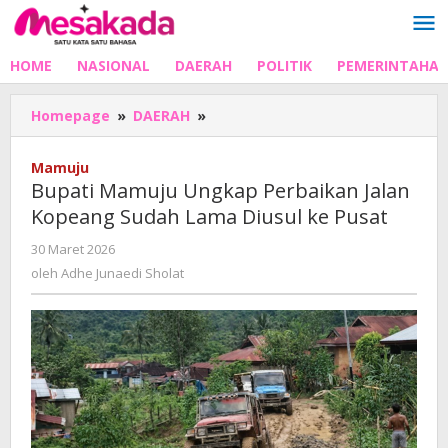
Lewati
ke
konten
HOME
NASIONAL
DAERAH
POLITIK
PEMERINTAHA
Bupati
Homepage
»
DAERAH
»
Mamuju
Ungkap
Mamuju
Perbaikan
Bupati Mamuju Ungkap Perbaikan Jalan
Jalan
Kopeang Sudah Lama Diusul ke Pusat
Kopeang
Sudah
oleh
30 Maret 2026
Lama
Adhe
oleh
Adhe Junaedi Sholat
Diusul
Junaedi
ke
Sholat
Pusat