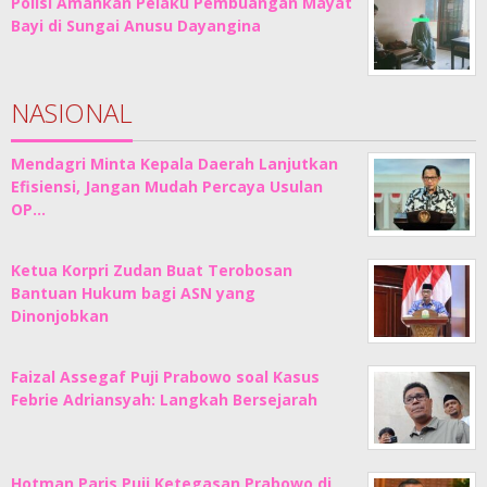
Polisi Amankan Pelaku Pembuangan Mayat
Bayi di Sungai Anusu Dayangina
NASIONAL
Mendagri Minta Kepala Daerah Lanjutkan
Efisiensi, Jangan Mudah Percaya Usulan
OP…
Ketua Korpri Zudan Buat Terobosan
Bantuan Hukum bagi ASN yang
Dinonjobkan
Faizal Assegaf Puji Prabowo soal Kasus
Febrie Adriansyah: Langkah Bersejarah
Hotman Paris Puji Ketegasan Prabowo di