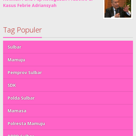
Kasus Febrie Adriansyah
Tag Populer
Sulbar
Mamuju
Pemprov Sulbar
SDK
Polda Sulbar
Mamasa
Polresta Mamuju