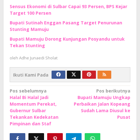
Sensus Ekonomi di Sulbar Capai 93 Persen, BPS Kejar
Target 100 Persen
Bupati Sutinah Enggan Pasang Target Penurunan
Stunting Mamuju
Bupati Mamuju Dorong Kunjungan Posyandu untuk
Tekan Stunting
oleh
Adhe Junaedi Sholat
Ikuti Kami Pada
Navigasi
Pos sebelumnya
Pos berikutnya
Halal Bi Halal Jadi
Bupati Mamuju Ungkap
pos
Momentum Perekat,
Perbaikan Jalan Kopeang
Gubernur Sulbar
Sudah Lama Diusul ke
Tekankan Kedekatan
Pusat
Pimpinan dan Staf