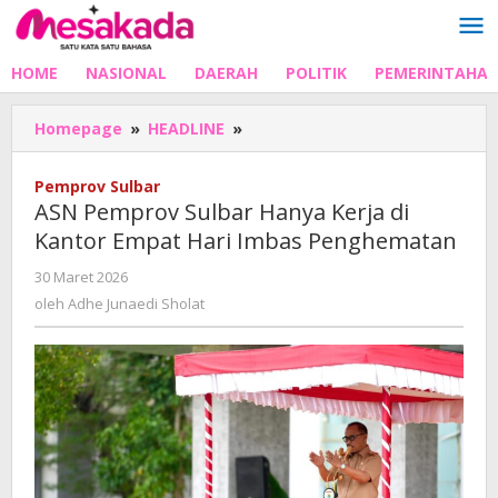
Lewati
ke
konten
HOME
NASIONAL
DAERAH
POLITIK
PEMERINTAHA
ASN
Homepage
»
HEADLINE
»
Pemprov
Sulbar
Pemprov Sulbar
Hanya
ASN Pemprov Sulbar Hanya Kerja di
Kerja
Kantor Empat Hari Imbas Penghematan
di
Kantor
oleh
30 Maret 2026
Empat
Adhe
oleh
Adhe Junaedi Sholat
Hari
Junaedi
Imbas
Sholat
Penghematan