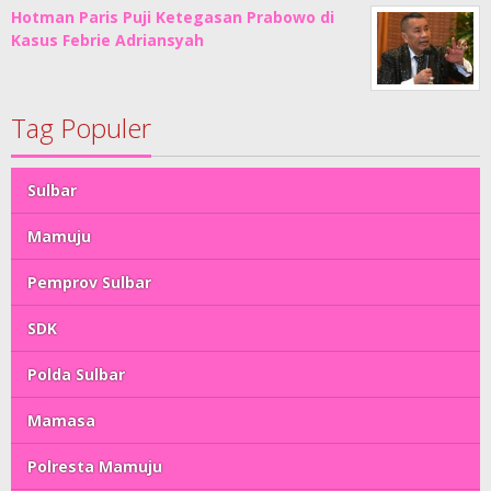
Hotman Paris Puji Ketegasan Prabowo di
Kasus Febrie Adriansyah
Tag Populer
Sulbar
Mamuju
Pemprov Sulbar
SDK
Polda Sulbar
Mamasa
Polresta Mamuju