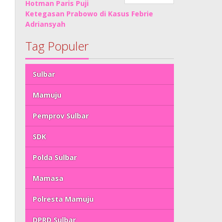
Hotman Paris Puji
Ketegasan Prabowo di Kasus Febrie
Adriansyah
Tag Populer
Sulbar
Mamuju
Pemprov Sulbar
SDK
Polda Sulbar
Mamasa
Polresta Mamuju
DPRD Sulbar