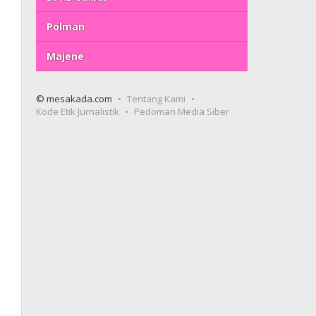
Polman
Majene
© mesakada.com
Tentang Kami
Kode Etik Jurnalistik
Pedoman Media Siber