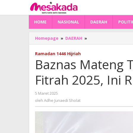
Lewati
ke
konten
HOME
NASIONAL
DAERAH
POLITI
Baznas
Homepage
»
DAERAH
»
Mateng
Tetapkan
Ramadan 1446 Hijriah
Besaran
Baznas Mateng T
Zakat
Fitrah
Fitrah 2025, Ini 
2025,
Ini
Rinciannya
oleh
5 Maret 2025
Adhe
oleh
Adhe Junaedi Sholat
Junaedi
Sholat