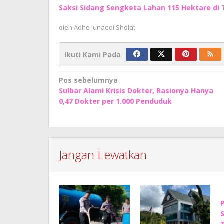
Saksi Sidang Sengketa Lahan 115 Hektare di
oleh
Adhe Junaedi Sholat
Ikuti Kami Pada
Navigasi
Pos sebelumnya
Sulbar Alami Krisis Dokter, Rasionya Hanya
pos
0,47 Dokter per 1.000 Penduduk
Jangan Lewatkan