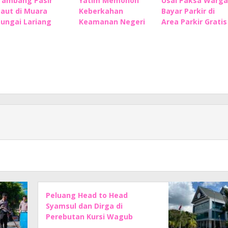
Tambang Pasir
Yatim Memohon
Usai Paksa Warga
Laut di Muara
Keberkahan
Bayar Parkir di
Sungai Lariang
Keamanan Negeri
Area Parkir Gratis
Peluang Head to Head
Syamsul dan Dirga di
Perebutan Kursi Wagub
Sulbar Makin Kuat