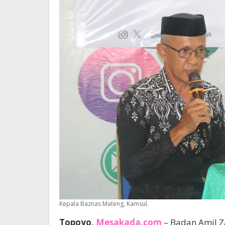
Kepala Baznas Mateng, Kamsul.
Topoyo,
Mesakada.com
– Badan Amil Z