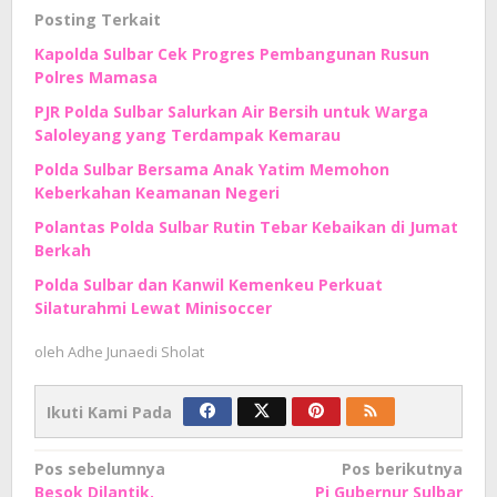
Posting Terkait
Kapolda Sulbar Cek Progres Pembangunan Rusun
Polres Mamasa
PJR Polda Sulbar Salurkan Air Bersih untuk Warga
Saloleyang yang Terdampak Kemarau
Polda Sulbar Bersama Anak Yatim Memohon
Keberkahan Keamanan Negeri
Polantas Polda Sulbar Rutin Tebar Kebaikan di Jumat
Berkah
Polda Sulbar dan Kanwil Kemenkeu Perkuat
Silaturahmi Lewat Minisoccer
oleh
Adhe Junaedi Sholat
Ikuti Kami Pada
Navigasi
Pos sebelumnya
Pos berikutnya
Besok Dilantik,
Pj Gubernur Sulbar