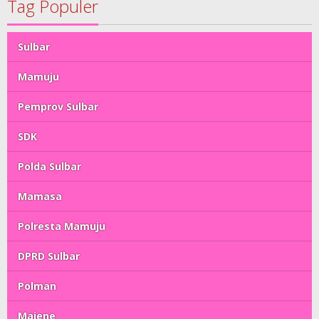
Tag Populer
Sulbar
Mamuju
Pemprov Sulbar
SDK
Polda Sulbar
Mamasa
Polresta Mamuju
DPRD Sulbar
Polman
Majene