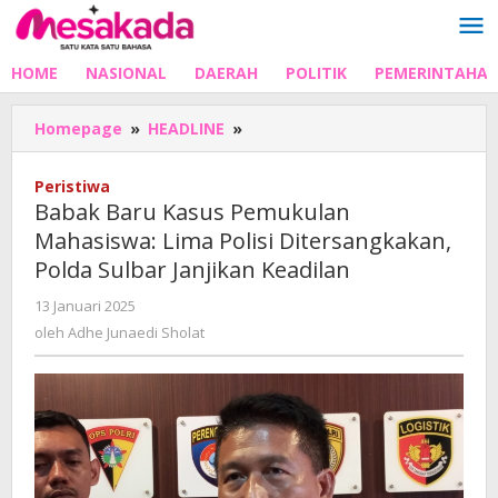
Lewati
ke
konten
HOME
NASIONAL
DAERAH
POLITIK
PEMERINTAHA
Babak
Homepage
»
HEADLINE
»
Baru
Kasus
Peristiwa
Pemukulan
Babak Baru Kasus Pemukulan
Mahasiswa:
Mahasiswa: Lima Polisi Ditersangkakan,
Lima
Polda Sulbar Janjikan Keadilan
Polisi
Ditersangkakan,
oleh
13 Januari 2025
Polda
Adhe
oleh
Adhe Junaedi Sholat
Sulbar
Junaedi
Janjikan
Sholat
Keadilan